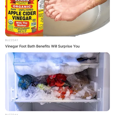
Κλείνει έτσι ένας κύκλος δεκαετιών
BUZZDAY
αυθαίρετης, συχνά, διαχείρισης αποβλήτων
Vinegar Foot Bath Benefits Will Surprise You
και κατά συνέπεια ενδεχόμενης
περιβαλλοντικής επιβάρυνσης, κατά τον
οποίο τα απόβλητα που αναπόφευκτα
παράγουν όλες οι μεταποιητικές μονάδες,
εναποτίθεντο «προσωρινά» εντός των
εγκαταστάσεών τους ή σε ανεξέλεγκτους – μη
κατάλληλους χώρους.
BUZZDAY