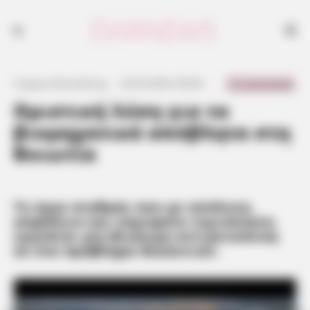
0 Comments
Γιώργος Κουτσελίνης
·
23.03.2024, 09:06
·
·
Οριστική λύση για τα
βιομηχανικά απόβλητα στη
Βοιωτία
To έργο σταθμός που με απόλυτη
ασφάλεια και κορυφαία τεχνολογία,
εγγυάται μία βιώσιμη αντιμετώπιση
σε ένα πρόβλημα δεκαετιών.