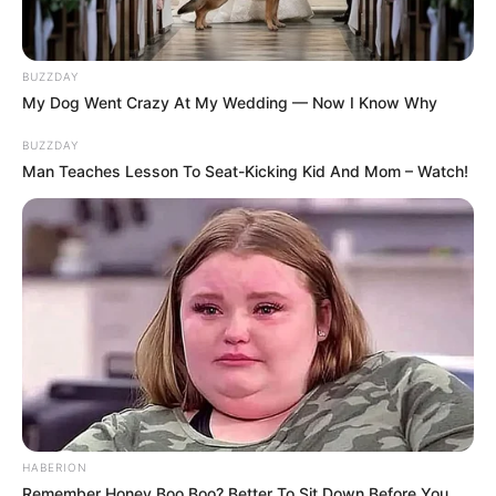
BUZZDAY
My Dog Went Crazy At My Wedding — Now I Know Why
BUZZDAY
Man Teaches Lesson To Seat-Kicking Kid And Mom – Watch!
ΤΑ ΠΙΟ ΔΗΜΟΦΙΛΗ
HABERION
Remember Honey Boo Boo? Better To Sit Down Before You