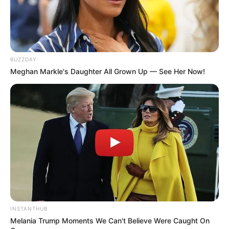
BUZZDAY
Meghan Markle's Daughter All Grown Up — See Her Now!
INSTANTHUB
Melania Trump Moments We Can't Believe Were Caught On