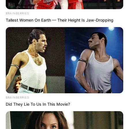
BRAINBERRIES
Tallest Women On Earth — Their Height Is Jaw-Dropping
BRAINBERRIES
Did They Lie To Us In This Movie?