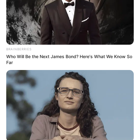
Ήταν ιδιαίτερα αγαπητός και με κοινωνική
δράση, αφού μεταξύ άλλων υπήρξε και
ιδρυτικό μέλος του Συλλόγου Νέων Οκτωνιάς.
BRAINBERRIES
Who Will Be the Next James Bond? Here's What We Know So
Far
Όλο το χωριό θα τον αποχαιρετήσει στη
κηδεία του που θα τελεστεί σήμερα στις 11 το
πρωί, στον ιερό ναό Κοιμήσεως Θεοτόκου.
Η σορός θα βρίσκεται στον ιερό ναό από τις