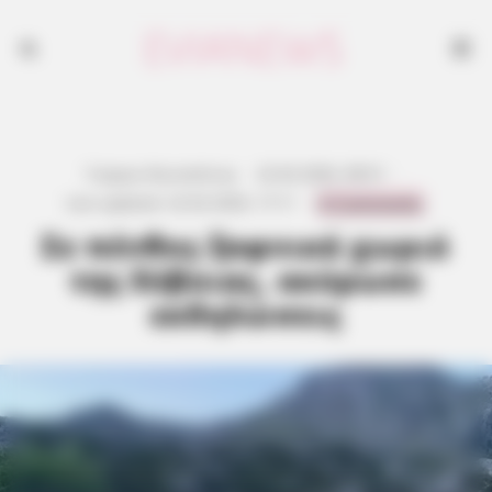
Γιώργος Κουτσελίνης
·
22.02.2026, 08:51
·
0 Comments
Last updated:
22.02.2026, 17:11
·
Σε πένθος ξαφνικά χωριό
της Εύβοιας, ακύρωσε
εκδηλώσεις