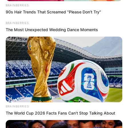
Ακολουθήστε το evianews.com στο
Google
BRAINBERRIES
News
90s Hair Trends That Screamed "Please Don't Try"
ΤΑ ΠΙΟ ΔΗΜΟΦΙΛΗ
BRAINBERRIES
The Most Unexpected Wedding Dance Moments
BRAINBERRIES
The World Cup 2026 Facts Fans Can't Stop Talking About