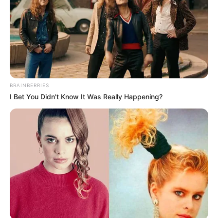
Η εκδήλωση θα πραγματοποιηθεί τη Δευτέρα
στις 11:30.
Εκφράζουμε τα ειλικρινή μας συλλυπητήρια
στην οικογένεια και τους οικείους του
εκλιπόντος.
BRAINBERRIES
I Bet You Didn't Know It Was Really Happening?
Περισσότερα νέα από την Εύβοια
Βαρύ πένθος στην Εύβοια για αγαπημένο
καθηγητή
Την λένε «Κυκλάδες χωρίς πλοίο» και είναι 1
ώρα από Χαλκίδα – Υπερβολή ή όχι;
Θλίψη στην Εύβοια για γυναίκα