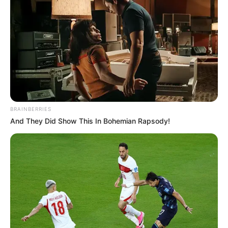
BRAINBERRIES
And They Did Show This In Bohemian Rapsody!