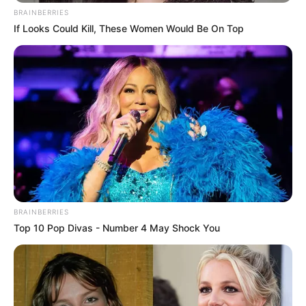
Τραγωδία στη Χαλκίδα: Βρήκαν έναν άντρα
BRAINBERRIES
νεκρό
If Looks Could Kill, These Women Would Be On Top
Πότε θα έρθει το ρεύμα στη Χαλκίδα;
Ακολουθήστε το evianews.com στο
Google
News
ΤΑ ΠΙΟ ΔΗΜΟΦΙΛΗ
BRAINBERRIES
Top 10 Pop Divas - Number 4 May Shock You