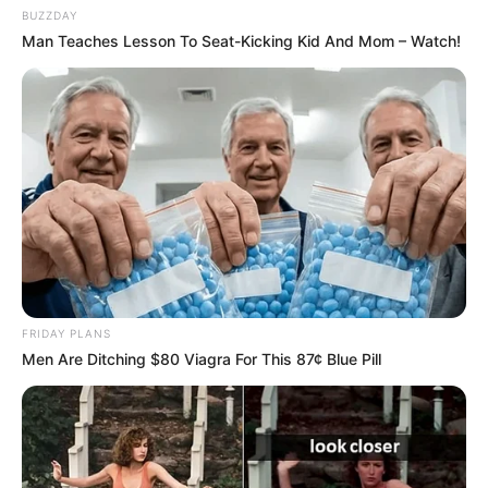
BUZZDAY
Man Teaches Lesson To Seat-Kicking Kid And Mom – Watch!
FRIDAY PLANS
Men Are Ditching $80 Viagra For This 87¢ Blue Pill