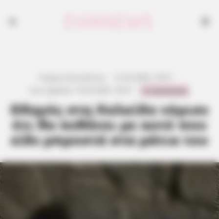
Γιώργος Κουτσελίνης
·
21.02.2026, 18:57
·
0 Comments
Last updated:
19.02.2026, 18:57
·
Οδηγός στη Χαλκίδα νόμισε
ότι θα πεθάνει με αυτό που
είδε μπροστά στα μάτια του