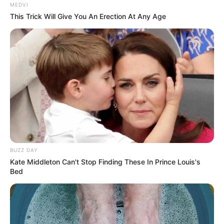
MEDVI
This Trick Will Give You An Erection At Any Age
TAGS
ΑΥΤΟΚΙΝΗΤΟ
ΛΑΘΟΣ
ΧΑΛΚΙΔΑ ΝΕΑ
BUZZ DAY
Kate Middleton Can't Stop Finding These In Prince Louis's
Bed