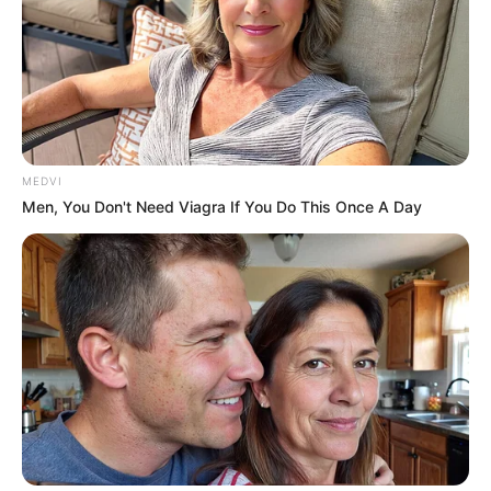
MEDVI
Men, You Don't Need Viagra If You Do This Once A Day