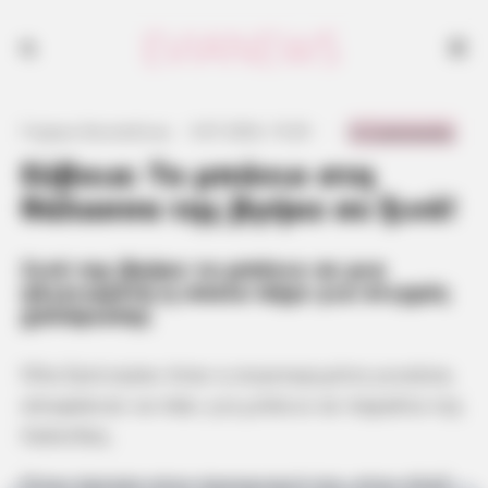
0 Comments
Γιώργος Κουτσελίνης
·
3.07.2024, 15:20
·
·
Εύβοια: Το μπάνιο στη
θάλασσα της βγήκε σε ξινό!
Ξινό της βγήκε το μπάνιο σε μια
ηλικιωμένη η οποία πήγε για στιγμές
χαλάρωσης
Όλα ξεκίνησαν όταν η συγκεκριμένη γυναίκα,
αποφάσισε να πάει για μπάνιο σε παραλία της
Χαλκίδας.
Όταν έφτασε στον προορισμό της, στην πλαζ