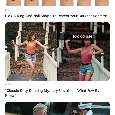
BUZZ DAY
Pick A Ring And Nail Shape To Reveal Your Darkest Secrets!
ΤΑΥΤΟΤΗΤΑ ΚΑΙ ΕΠΙΚΟΙΝΩΝΙΑ
ΟΡΟΙ ΧΡΗΣΗΣ
BUZZ DAY
“Classic Dirty Dancing Mystery Unveiled—What Few Ever
Knew"
© 2025 EVIANEWS του Γιώργου Κουτσελίνη