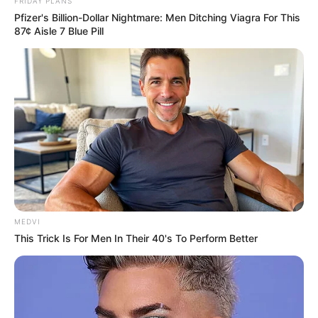
FRIDAY PLANS
Pfizer's Billion-Dollar Nightmare: Men Ditching Viagra For This
87¢ Aisle 7 Blue Pill
MEDVI
This Trick Is For Men In Their 40's To Perform Better