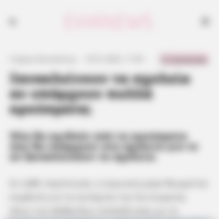
0 Comments
Γιώργος Κουτσελίνης
·
10.01.2022, 11:59
·
·
Ξανακλείνουν τα σχολεία
αν υπάρχουν πολλά
κρούσματα;
Όλα θα κριθούν από τα κρούσματα
που θα υπάρχουν στα σχολεία για το
αν ξανακλείσουν τα σχολεία.
Σε κάθε περίπτωση, η αυριανή μέρα θεωρείται
κομβική για τη συνέχιση της λειτουργίας
όλων των βαθμίδων εκπαίδευσης με το