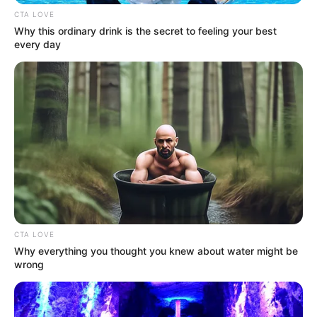
έφυγε από την ζωή
CTA LOVE
Why this ordinary drink is the secret to feeling your best
ΣΟΚ: Γυναίκα έπεσε από την υψηλή γέφυρα
every day
Χαλκίδας
Εύβοια: Θλίψη για γνωστό επαγγελματία που
έφυγε από την ζωή
Ακολουθήστε το evianews.com στο
Google
News
ΤΑ ΠΙΟ ΔΗΜΟΦΙΛΗ
CTA LOVE
Why everything you thought you knew about water might be
wrong