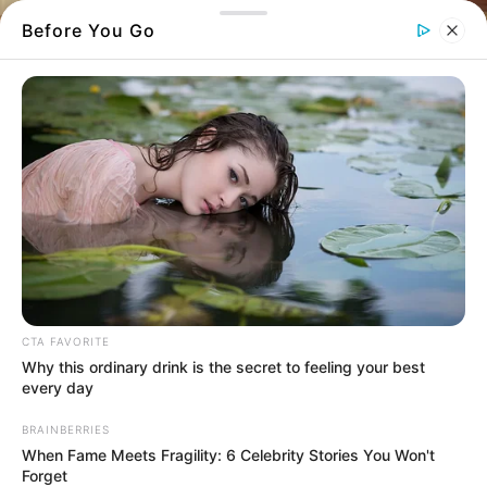
Before You Go
Πότε βάζουμε το ν
Πότε βάζουμε τελικό «ν»; Μάθε το τέλειο
κόλπο για να μη το ξανακάνεις ποτέ λάθος
Για το
πότε
βάζουμε ν
δεν είναι κάτι
CTA FAVORITE
δύσκολο για να το εμπεδώσετε.
Why this ordinary drink is the secret to feeling your best
every day
Για το πότε βάζουμε «ν», υπάρχει ένα τέλειο
κόλπο για να μη το ξανακάνεις ποτέ λάθος!
BRAINBERRIES
When Fame Meets Fragility: 6 Celebrity Stories You Won't
Forget
Το ν το βάζουμε όταν, η επόμενη λέξη αρχίζει