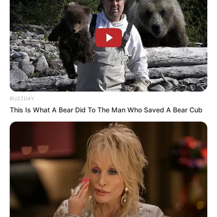
BUZZDAY
This Is What A Bear Did To The Man Who Saved A Bear Cub