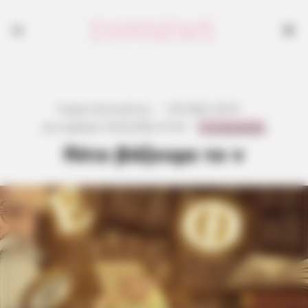
Γιώργος Κουτσελίνης
·
1.05.2026, 20:25
·
0 Comments
Last updated:
30.04.2026, 07:25
·
Πότε βάζουμε το ν