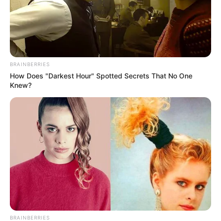
TAGS
BRAINBERRIES
ΠΟΤΕ
How Does "Darkest Hour" Spotted Secrets That No One
Knew?
ΤΑΥΤΟΤΗΤΑ ΚΑΙ ΕΠΙΚΟΙΝΩΝΙΑ
ΟΡΟΙ ΧΡΗΣΗΣ
BRAINBERRIES