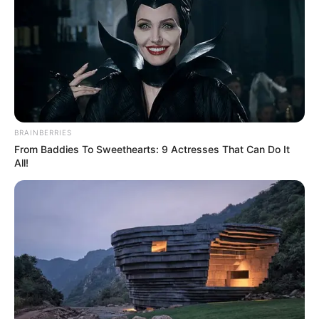
Πανεπιστήμια 2026 – Ημερομηνίες για
πρωτοετείς
Ακολουθήστε το evianews.com στο
Google
News
ΤΑ ΠΙΟ ΔΗΜΟΦΙΛΗ
BRAINBERRIES
From Baddies To Sweethearts: 9 Actresses That Can Do It
All!