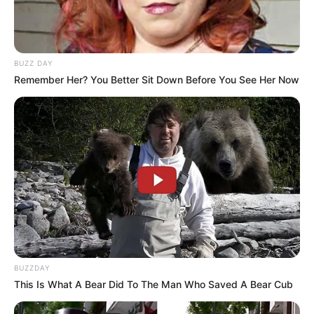
BUZZ DAY
Remember Her? You Better Sit Down Before You See Her Now
BUZZDAY
This Is What A Bear Did To The Man Who Saved A Bear Cub