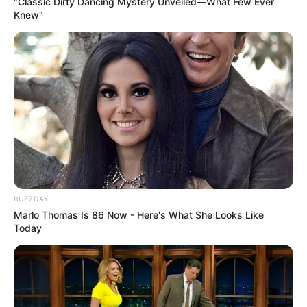
“Classic Dirty Dancing Mystery Unveiled—What Few Ever
Knew"
BUZZDAY
Marlo Thomas Is 86 Now - Here's What She Looks Like
Today