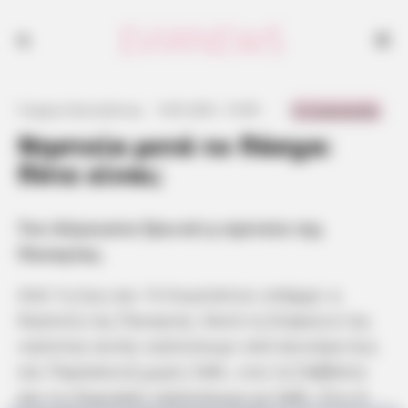
0 Comments
Γιώργος Κουτσελίνης
·
9.05.2021, 15:09
·
·
Νηστεία μετά το Πάσχα:
Πότε είναι;
Τον Αύγουστο ξεκινά η νηστεία της
Παναγίας.
Από 1η έως και 14 Αυγούστου υπάρχει η
Νηστεία της Παναγίας. Κατά τη διάρκεια της
νηστείας αυτής νηστεύουμε από Δευτέρα έως
και Παρασκευή χωρίς λάδι, ενώ τα Σάββατα
και τις Κυριακές νηστεύουμε με λάδι. Στις 6