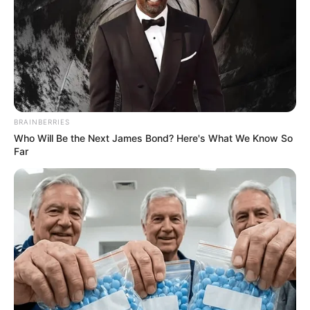
Ακολουθήστε το evianews.com στο
Google
News
ΤΑ ΠΙΟ ΔΗΜΟΦΙΛΗ
BRAINBERRIES
Who Will Be the Next James Bond? Here's What We Know So
Far