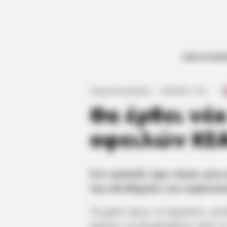
ΟΛΕΣ ΟΙ ΕΙΔ
Γιώργος Κουτσελίνης
·
18.05.2021, 11:41
·
·
Θα έρθει νέ
οφειλών ΚΕΑ
Στο τραπέζι έχει πέσει μία
της πανδημίας του κορονοϊ
Τα χρέη προς το Δημόσιο, φτά
πρέπει να εξοφληθούν από το