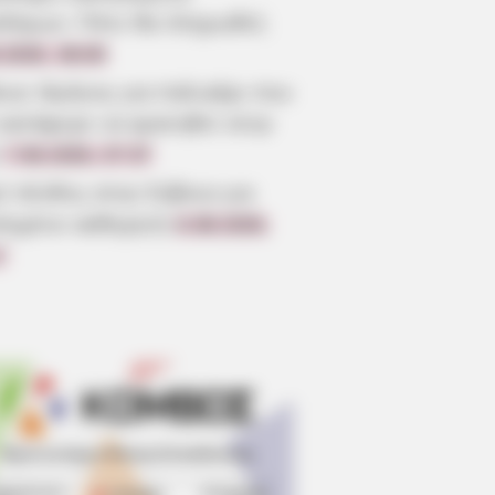
οδόμων: Πότε θα πληρωθεί;
.2026, 08:00
οια: Θρήνος για παλικάρι που
 κατάφερε να κρατηθεί στην
7.08.2026, 07:37
ύ πένθος στην Εύβοια για
πημένο καθηγητή
6.08.2026,
7