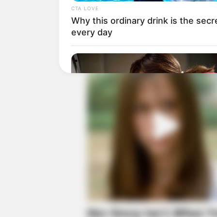
CTA LOVE
Why this ordinary drink is the secr
every day
CTA FAVORITE
Why this ordinary drink is the secr
to feeling your best every day