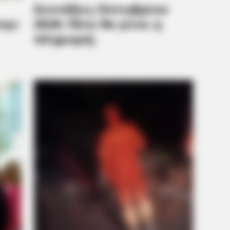
CTA FAVORITE
BRAIN
Why this ordinary drink is the secret
Top
to feeling your best every day
Sho