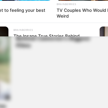
BRAINBERRIES
et to feeling your best
TV Couples Who Would N
Weird
BRAINBERRIES
The Insane True Stories Behind
Cameron's Biggest Films
BRAIN
et
The
The
BRAINBERRIES
It's The End Of The Roa