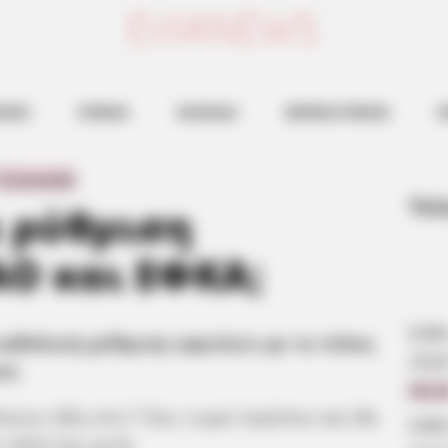
ευβοια νεα
ΗΣΕΙΣ
ΕΥΒΟΙΑ
ΧΑΛΚΙΔΑ
ΒΟΡΕΙΑ ΕΥΒΟΙΑ
Ν
0 Comments
Τελ
α ρύθμιση
Ο και ΕΦΚΑ;
Κάθ
 καθολική ρύθμιση οφειλών με το τέλος
202
ού.
09:2
νουν ήδη στα 7 δισ. ευρώ περίπου και θα
Κάθ
 2022 και μετά.