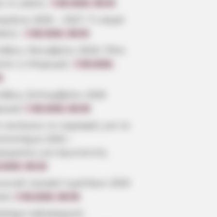
ς οι μέρες;
7.08.2026, 09:20
μήνια 2026 – 2027: Τι καιρό
άνει;
7.08.2026, 09:05
τάξεις Οκτωβρίου 2026: Πότε
ίνει η πληρωμή;
7.08.2026,
3
τάξεις Σεπτεμβρίου 2026
ρωμή
7.08.2026, 08:39
 ανοίγουν οι εγγραφές για τα
επιστήμια 2026 –
ρομηνίες για πρωτοετείς
.2026, 08:19
ωνικό οικιακό τιμολόγιο 2026
ηση
7.08.2026, 08:05
όσημο καλοκαιριού