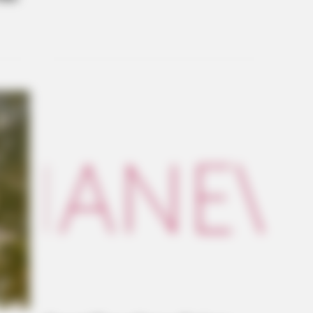
All Time
 Still Exist