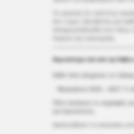
Το γεγονός ότι ανά έτος προ
δισ. ευρώ, εξετάζεται μια κα
αποκρυσταλλωθεί στο τέλος τ
πορεία της οικονομίας.
Περισσότερα νέα από την Εύβοι
Κάθε πότε κληρώνει το τζόκερ
Μερομήνια 2026 – 2027: Τι κ
Πότε ανοίγουν οι εγγραφές γ
για πρωτοετείς
Ακολουθήστε το evianews.co