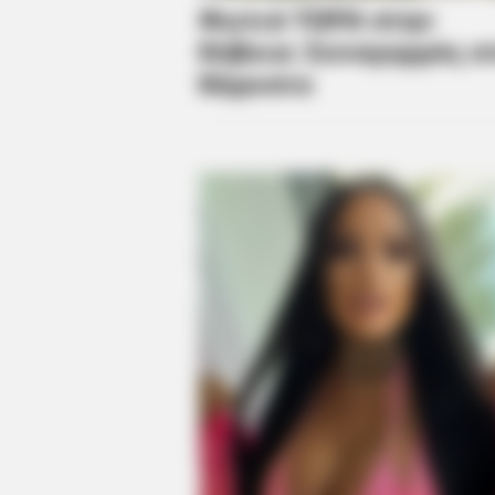
BRAINBERRIES
Dare To Watch: 6 Movies So Bad
They're Good