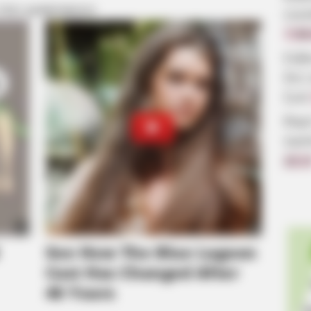
 ΠΙΟ ΔΗΜΟΦΙΛΗ
οικ
7.08
Εύβ
δεν
ζωή
Βαρ
αγα
22:1