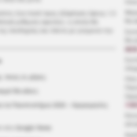
ποιε
Μερο
κύπτει ένα ποσό προς εξόφληση ύψους 1,5
θα κ
θολική ρύθμιση οφειλών, η οποία θα
ης πανδημίας και πάντα με γνώμονα την
Συν
θα γ
08:5
Συν
α
πλη
, ποιες οι μέρες;
Πότε
Παν
αιρό θα κάνει;
Ημε
ια τα Πανεπιστήμια 2026 – Ημερομηνίες
7.08
Κοιν
αίτ
m στο
Google News
Δωρ