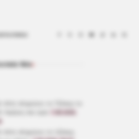
ΟΤΙΑ ΕΥΒΟΙΑ
ευταία Νέα
ΠΡΌΣΦΑΤΑ ΆΡΘΡΑ
ε πότε κληρώνει το Τζόκερ το
6: Ημέρες και ώρα
7.08.2026,
6
ε πότε κληρώνει το τζόκερ,