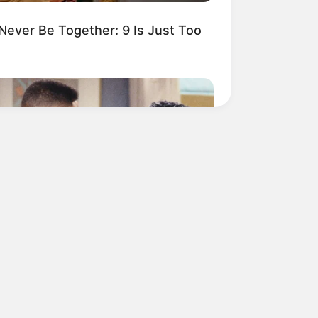
ever Be Together: 9 Is Just Too
BERRIES
se Actors Didn't Want To Share
 Spotlight
d: The Worst TV Series Finales Of