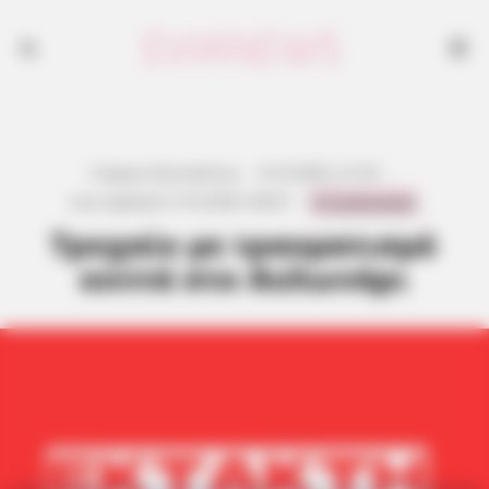
Γιώργος Κουτσελίνης
·
8.10.2025, 21:25
·
0 Comments
Last updated:
9.10.2025, 08:47
·
Τροχαίο με τραυματισμό
κοντά στο Αυλωνάρι