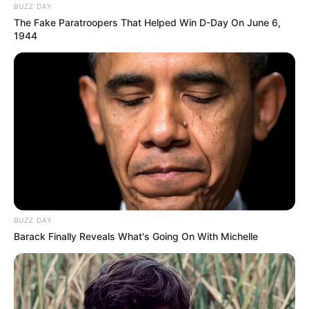
BUZZ DAY
The Fake Paratroopers That Helped Win D-Day On June 6,
1944
BUZZ DAY
Barack Finally Reveals What's Going On With Michelle