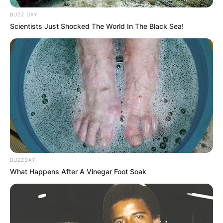
BUZZ DAY
Scientists Just Shocked The World In The Black Sea!
BUZZDAY
What Happens After A Vinegar Foot Soak