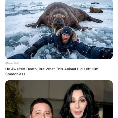
ΤΑΥΤΟΤΗΤΑ ΚΑΙ ΕΠΙΚΟΙΝΩΝΙΑ
ΟΡΟΙ ΧΡΗΣΗΣ
BUZZ DAY
He Awaited Death, But What This Animal Did Left Him
Speechless!
© 2025 EVIANEWS του Γιώργου Κουτσελίνη