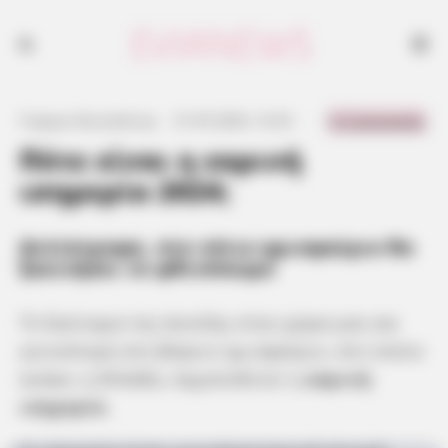
Αντίστροφα, στο νότιο ημισφαίριο θα ξεκινήσει το φθινόπωρο
0 Comments
Γιώργος Κουτσελίνης
·
21.05.2024, 12:23
·
·
Πότε είναι η εαρινή
ισημερία 2024;
Αντίστροφα, στο νότιο ημισφαίριο θα
ξεκινήσει το φθινόπωρο
Το ξεκίνημα της άνοιξης στην χώρα μας και
γενικότερα στο βόρειο ημισφαίριο, στο οποίο
ανήκει η Ελλάδα, σηματοδοτεί η
εαρινή
ισημερία
.