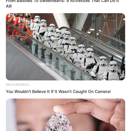
From Baddies To Sweethearts: 9 Actresses That Can Do It
All!
TAGS
ΠΟΤΕ
BRAINBERRIES
You Wouldn't Believe It If It Wasn't Caught On Camera!
ΤΑΥΤΟΤΗΤΑ ΚΑΙ ΕΠΙΚΟΙΝΩΝΙΑ
ΟΡΟΙ ΧΡΗΣΗΣ