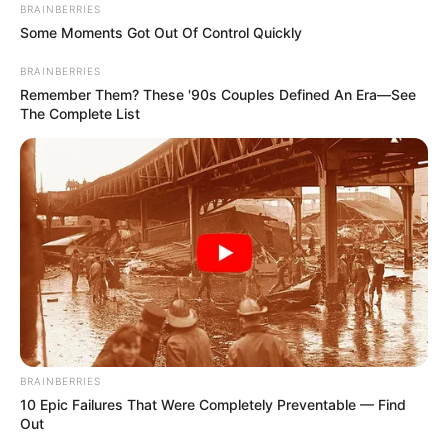
BRAINBERRIES
αντίστροφο θα συμβαίνει στο νότιο
Some Moments Got Out Of Control Quickly
ημισφαίριο.
BRAINBERRIES
Remember Them? These '90s Couples Defined An Era—See
Η εαρινή ισημερία αρχίζει φέτος την
The Complete List
Τετάρτη 20 Μαρτίου 2024 ακριβώς στις 4.06
π.μ.
Περισσότερα νέα από την Εύβοια
Εύβοια: Συναγερμός για άντρα που βρέθηκε
χωρίς τις αισθήσεις του σε παραλία
ΣΟΚ στην περιοχή του Αλιβερίου: Δείτε τη νέα
κομπίνα που κάνουν
BRAINBERRIES
10 Epic Failures That Were Completely Preventable — Find
Out
Οργή για τροχαίο στην Νέα Αρτάκη