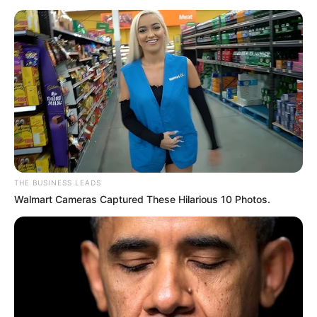
THE BUSINESS LEADS
Walmart Cameras Captured These Hilarious 10 Photos.
TAGS
ΚΛΟΠΕΣ
ΧΑΛΚΙΔΑ ΝΕΑ