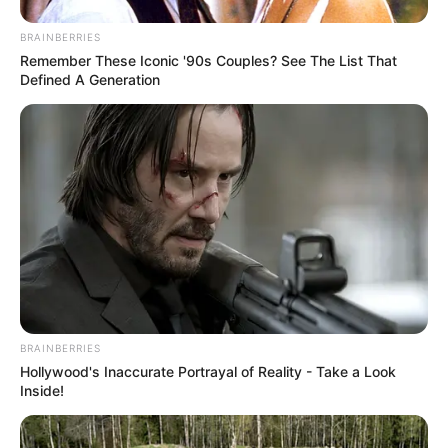
BRAINBERRIES
Remember These Iconic '90s Couples? See The List That
Defined A Generation
Περισσότερα νέα από την Εύβοια
Εύβοια: Θλίψη για γνωστό επαγγελματία που
έφυγε από την ζωή
ΣΟΚ: Γυναίκα έπεσε από την υψηλή γέφυρα
Χαλκίδας
Εύβοια: Θλίψη για γνωστό επαγγελματία που
έφυγε από την ζωή
BRAINBERRIES
Ακολουθήστε το evianews.com στο
Google
Hollywood's Inaccurate Portrayal of Reality - Take a Look
Inside!
News
ΤΑ ΠΙΟ ΔΗΜΟΦΙΛΗ