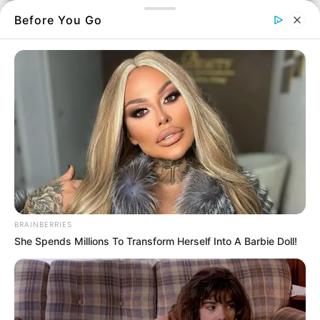
Before You Go
Μυστικός παράδεισος
Ο
μυστικός
παράδεισος που βρίσκεται στην
Εύβοια και ελάχιστοι τον γνωρίζουν.
BRAINBERRIES
Εκεί θα καταλάβετε την
φύση
μιας και θα
She Spends Millions To Transform Herself Into A Barbie Doll!
συναντήσετε μια πηγή πνιγμένη στο πράσινο.
Δίκαια το έχουν ονομάσει ως
αξιοθέατο
σπάνιας φυσικής ομορφιάς.