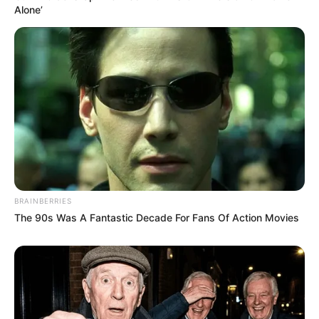
Alone’
TAGS
ΑΓΙΟΣ ΒΛΑΣΗΣ
ΕΥΒΟΙΑ
ΤΑΞΙΔΙ
BRAINBERRIES
The 90s Was A Fantastic Decade For Fans Of Action Movies
ΤΑΥΤΟΤΗΤΑ ΚΑΙ ΕΠΙΚΟΙΝΩΝΙΑ
ΟΡΟΙ ΧΡΗΣΗΣ