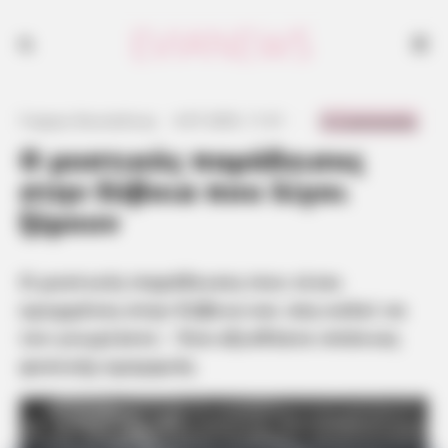
Ο μυστικός παράδεισος που είναι κρυμμένος στην Εύβοια και σας
καλεί να τον γνωρίσετε - Ένα αξιοθέατο σπάνιας φυσικής ομορφιάς
0 Comments
Γιώργος Κουτσελίνης
·
4.07.2025, 11:31
·
·
Ο μυστικός παράδεισος
στην Εύβοια που λίγοι
ξέρουν
Ο μυστικός παράδεισος που είναι
κρυμμένος στην Εύβοια και σας καλεί να
τον γνωρίσετε – Ένα
αξιοθέατο
σπάνιας
φυσικής ομορφιάς