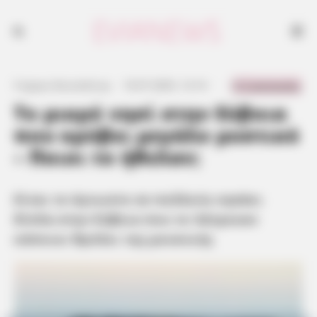
Είναι το άγνωστο σε πολλούς νησάκι δίπλα στην Εύβοια που το
λάτρευαν κάποιοι θρύλοι της μουσικής
0 Comments
Γιώργος Κουτσελίνης
·
10.07.2025, 12:14
·
·
Το μικρό νησί στην Εύβοια
που κρύβει μεγάλο μυστικό
– Ποιοι το ήθελαν;
Είναι το άγνωστο σε πολλούς νησάκι
δίπλα στην Εύβοια που το λάτρευαν
κάποιοι θρύλοι της μουσικής