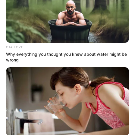
Πότε ανοίγουν οι εγγραφές για τα
Πανεπιστήμια 2026 – Ημερομηνίες για
πρωτοετείς
Ακολουθήστε το evianews.com στο
Google
News
CTA LOVE
ΤΑ ΠΙΟ ΔΗΜΟΦΙΛΗ
Why everything you thought you knew about water might be
wrong