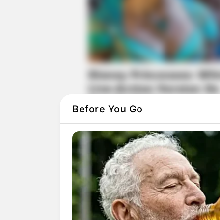
Before You Go