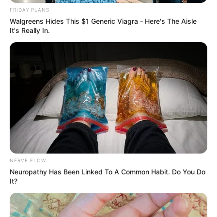
FRIDAY PLANS
Walgreens Hides This $1 Generic Viagra - Here's The Aisle
It's Really In.
NERVE FLOW
Neuropathy Has Been Linked To A Common Habit. Do You Do
It?