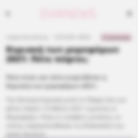
0 Comments
Γιώργος Κουτσελίνης
·
16.05.2021, 08:44
·
·
Κυριακή των μυροφόρων
2021: Πότε πέφτει;
Πότε είναι και πότε γιορτάζεται η
Κυριακή των μυροφόρων 2021;
Την δεύτερη Κυριακή μετά το Πάσχα που για
φέτος πέφτει 16 Μαΐου 2021 τιμώνται οι
Μυροφόρες. Ήταν οι ευσεβείς γυναίκες, οι
οποίες παρακολούθησαν τη διδασκαλία του
Ιησού Χριστού.