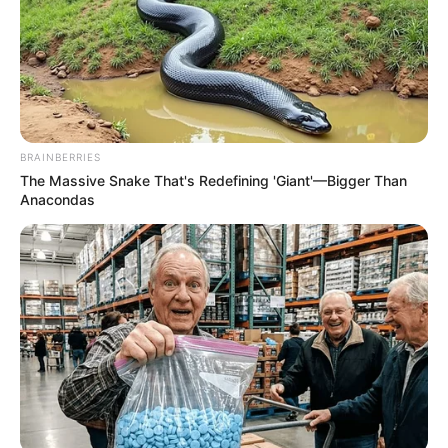
Κύμη Εύβοιας: Παράτησε την πόλη,
μετακόμισε σε χωριό και έκανε το όνειρό της
πραγματικότητα
Ακολουθήστε το evianews.com στο
Google
News
BRAINBERRIES
The Massive Snake That's Redefining 'Giant'—Bigger Than
ΤΑ ΠΙΟ ΔΗΜΟΦΙΛΗ
Anacondas