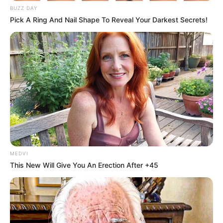
BUZZ DAY
Pick A Ring And Nail Shape To Reveal Your Darkest Secrets!
MEDVI
This New Will Give You An Erection After +45