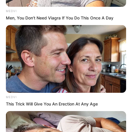
MEDVI
Men, You Don't Need Viagra If You Do This Once A Day
MEDVI
This Trick Will Give You An Erection At Any Age