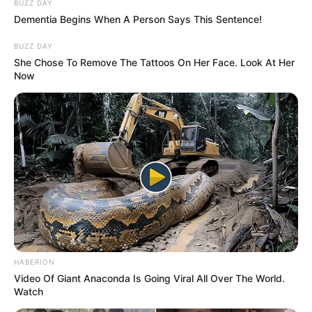
BUZZ DAY
Dementia Begins When A Person Says This Sentence!
BUZZ DAY
She Chose To Remove The Tattoos On Her Face. Look At Her
Now
ΤΑΥΤΟΤΗΤΑ ΚΑΙ ΕΠΙΚΟΙΝΩΝΙΑ
ΟΡΟΙ ΧΡΗΣΗΣ
HABERION
Video Of Giant Anaconda Is Going Viral All Over The World.
Watch
© 2025 EVIANEWS του Γιώργου Κουτσελίνη