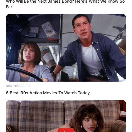
Who Will Be the Next James Bond? Here's What We Know So
Far
BRAINBERRIES
6 Best '90s Action Movies To Watch Today