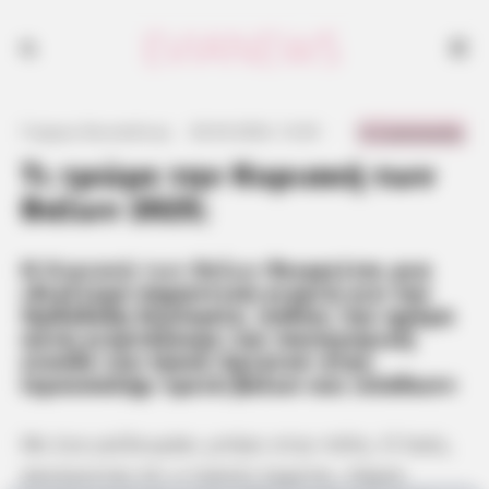
Η Κυριακή των Βαΐων θεωρείται μια ιδιαίτερα σημαντική γιορτή για
την Ορθόδοξη Εκκλησία, καθώς την ημέρα αυτή γιορτάζουμε την
πανηγυρική είσοδο του Ιησού Χριστού στην Ιερουσαλήμ «μετά βαΐων
και κλάδων»
0 Comments
Γιώργος Κουτσελίνης
·
26.04.2024, 12:43
·
·
Τι τρώμε την Κυριακή των
Βαΐων 2025;
Η
Κυριακή των Βαΐων
θεωρείται μια
ιδιαίτερα σημαντική γιορτή για την
Ορθόδοξη Εκκλησία, καθώς την ημέρα
αυτή γιορτάζουμε την πανηγυρική
είσοδο του Ιησού Χριστού στην
Ιερουσαλήμ «μετά βαΐων και κλάδων»
Με ένα γαϊδουράκι μπήκε στην πόλη. Ο λαός,
ακούγοντας ότι ο Ιησούς έρχεται, πήραν