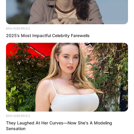
BRAINBERRIES
2025’s Most Impactful Celebrity Farewells
BRAINBERRIES
They Laughed At Her Curves—Now She's A Modeling
Sensation