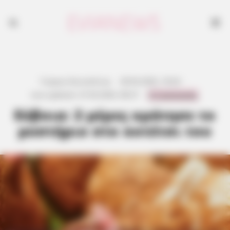
Γιώργος Κουτσελίνης
·
28.04.2026, 18:26
·
0 Comments
Last updated:
27.04.2026, 08:27
·
Εύβοια: 2 μέρες κράτησε το
μυστήριο στο κοτέτσι του