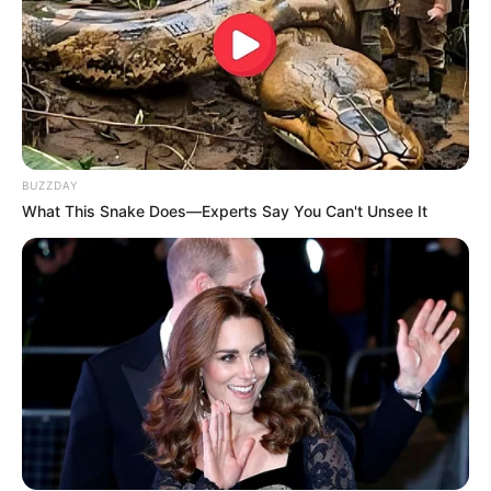
BUZZDAY
What This Snake Does—Experts Say You Can't Unsee It