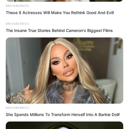
Ήταν ένα αγριογούρουνο που είχε εισβάλει
BRAINBERRIES
και αναστάτωνε τις κότες. Τα μάτια του
These 9 Actresses Will Make You Rethink Good And Evil!
γυάλιζαν άγρια, και με τα πόδια του έσπαγε
BRAINBERRIES
τα αυγά και έτρωγε το πίτουρο.
The Insane True Stories Behind Cameron's Biggest Films
Το αγριογούρουνο έδειχνε να καταλαβαίνει
την ανθρώπινη παρουσία και ξαφνικά
αποφάσισε να φύγει.
Με όση φόρα είχε, άρχισε να τρέχει και
χάθηκε μέσα στο δάσος.
BRAINBERRIES
She Spends Millions To Transform Herself Into A Barbie Doll!