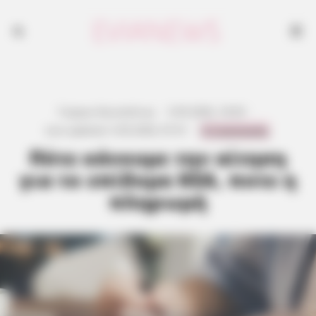
Γιώργος Κουτσελίνης
·
5.05.2026, 18:30
·
0 Comments
Last updated:
5.05.2026, 07:31
·
Πότε κάνουμε την αίτηση
για το επίδομα ΚΕΑ, ποτε η
πληρωμή