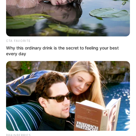
CTA FAVORITE
Why this ordinary drink is the secret to feeling your best
every day
TAGS
ΚΕΑ
ΠΛΗΡΩΜΗ
BRAINBERRIES