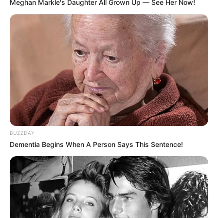
Meghan Markle's Daughter All Grown Up — See Her Now!
ενήλικα μέλη ή μονογονεϊκή οικογένεια τα
1.800 €.
Νοικοκυριό αποτελούμενο από δύο ενήλικα
και ένα ανήλικο μέλος ή μονογονεϊκή
οικογένεια με δύο ανήλικα μέλη θα πρέπει να
έχει εισόδημα 2.100 ευρώ το εξάμηνο.
2.400 ευρώ θα πρέπει να έχει εισόδημα ένα
νοικοκυριό αποτελούμενο από τρία ενήλικα
BUZZDAY
μέλη ή δύο ενήλικα και δύο ανήλικα μέλη ή
Dementia Begins When A Person Says This Sentence!
μονογονεϊκή οικογένεια με τρία ανήλικα
μέλη.
Τέλος, το δηλούμενο εισόδημα δεν μπορεί να
υπερβαίνει το ποσό των 5.400 ευρώ,
ανεξαρτήτως του αριθμού των μελών του