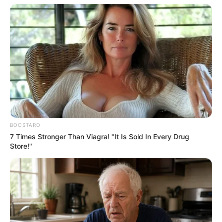
BOOSTARO
7 Times Stronger Than Viagra! "It Is Sold In Every Drug
Store!"