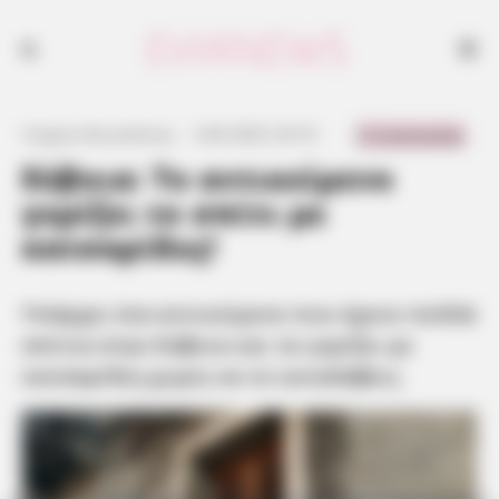
Υπάρχει ένα αντικείμενο που έχουν πολλά σπίτια στην Εύβοια και τα
γεμίζει με κατσαρίδες χωρίς να το καταλάβεις
0 Comments
Γιώργος Κουτσελίνης
·
3.06.2025, 03:16
·
·
Εύβοια: Το αντικείμενο
γεμίζει το σπίτι με
κατσαρίδες!
Υπάρχει ένα αντικείμενο που έχουν πολλά
σπίτια στην Εύβοια και τα γεμίζει με
κατσαρίδες χωρίς να το καταλάβεις