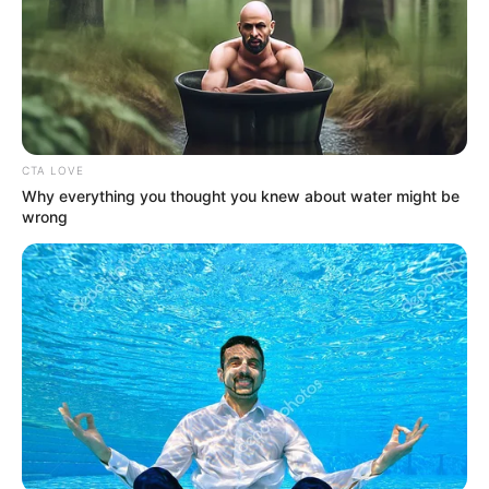
Πότε ανοίγουν οι εγγραφές για τα
Πανεπιστήμια 2026 – Ημερομηνίες για
πρωτοετείς
Ακολουθήστε το evianews.com στο
Google
News
CTA LOVE
Why everything you thought you knew about water might be
ΤΑ ΠΙΟ ΔΗΜΟΦΙΛΗ
wrong