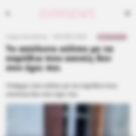
Υπάρχει ένα κόλπο με τα καρύδια που κανένας δεν σου έχει πει
0 Comments
Γιώργος Κουτσελίνης
·
9.06.2025, 09:05
·
·
Το απόλυτο κόλπο με τα
καρύδια που κανείς δεν
σου έχει πει
Υπάρχει ένα κόλπο με τα καρύδια που
κανένας δεν σου έχει πει