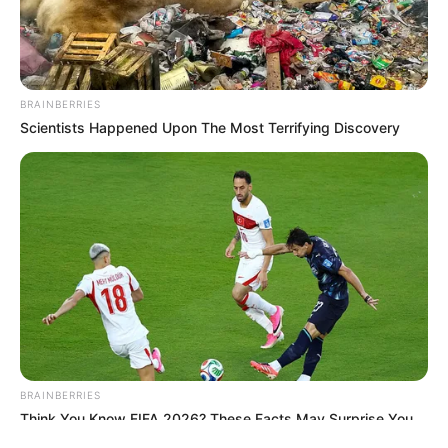
BRAINBERRIES
Scientists Happened Upon The Most Terrifying Discovery
ΤΑΥΤΟΤΗΤΑ ΚΑΙ ΕΠΙΚΟΙΝΩΝΙΑ
ΟΡΟΙ ΧΡΗΣΗΣ
© 2025 EVIANEWS του Γιώργου Κουτσελίνη
BRAINBERRIES
Think You Know FIFA 2026? These Facts May Surprise You