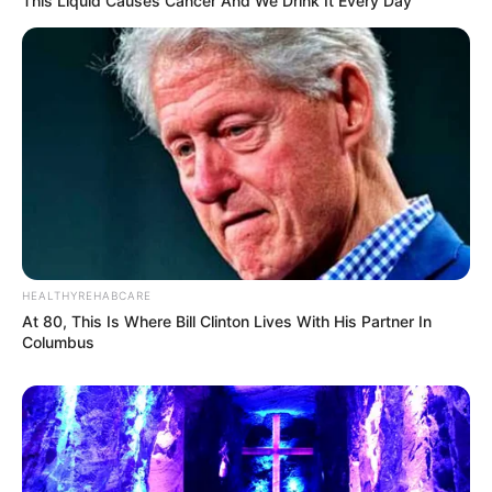
This Liquid Causes Cancer And We Drink It Every Day
HEALTHYREHABCARE
At 80, This Is Where Bill Clinton Lives With His Partner In
Columbus