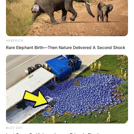
HABERION
Rare Elephant Birth—Then Nature Delivered A Second Shock
BUZZ DAY