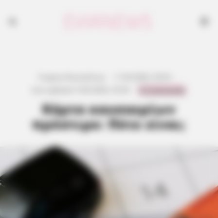
Γιώργος Κουτσελίνης
·
11.04.2026, 20:53
·
0 Comments
Last updated:
9.04.2026, 23:54
·
Κάρτα καυσαερίων
πρόστιμο: Πότε είναι;