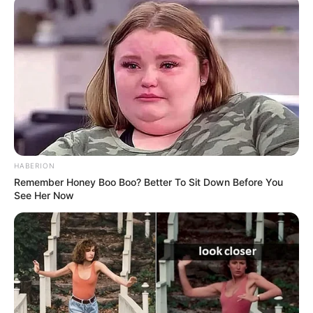
Κάθε πότε κληρώνει το Τζόκερ το 2026:
Ημέρες και ώρα
Συντάξεις Οκτωβρίου 2026: Πότε θα γίνει η
πληρωμή;
Συντάξεις Σεπτεμβρίου 2026 πληρωμή
Ακολουθήστε το evianews.com στο
Google
HABERION
News
Remember Honey Boo Boo? Better To Sit Down Before You
See Her Now
ΤΑ ΠΙΟ ΔΗΜΟΦΙΛΗ