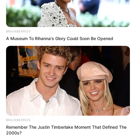
BRAINBERRIES
A Museum To Rihanna's Glory Could Soon Be Opened
BRAINBERRIES
Remember The Justin Timberlake Moment That Defined The
2000s?