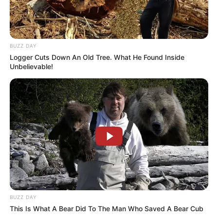
BUZZ DAY
Logger Cuts Down An Old Tree. What He Found Inside
Unbelievable!
BUZZ DAY
This Is What A Bear Did To The Man Who Saved A Bear Cub