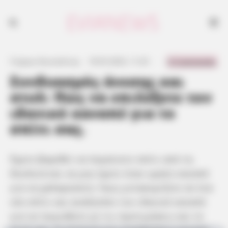
0 Comments
Γιώργος Κουτσελίνης
·
18.05.2023, 11:25
·
·
Συνδυασμός άνεσης και
στυλ: Πώς να επιλέξετε τον
ιδανικό καναπέ για το
σπίτι σας.
Έχετε βαρεθεί να πηγαίνετε σπίτι από τη
δουλειά και να μην έχετε έναν ωραίο καναπέ
για να χαλαρώσετε; Ίσως μετακομίζετε σε ένα
νέο σπίτι και αναζητάτε τον ιδανικό καναπέ
για να ταιριάξετε με τις προτιμήσεις και το