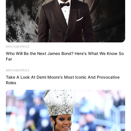
Καταστήματα Εστίασης και E-shops
Ακολουθήστε το evianews.com στο
Google
News
ΤΑ ΠΙΟ ΔΗΜΟΦΙΛΗ
BRAINBERRIES
Who Will Be the Next James Bond? Here's What We Know So
Far
BRAINBERRIES
Take A Look At Demi Moore's Most Iconic And Provocative
Roles