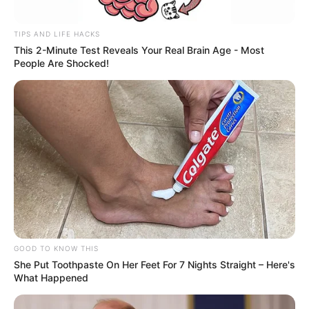
TIPS AND LIFE HACKS
This 2-Minute Test Reveals Your Real Brain Age - Most
People Are Shocked!
GOOD TO KNOW THIS
She Put Toothpaste On Her Feet For 7 Nights Straight – Here's
ΤΑΥΤΟΤΗΤΑ ΚΑΙ ΕΠΙΚΟΙΝΩΝΙΑ
ΟΡΟΙ ΧΡΗΣΗΣ
What Happened