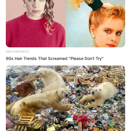
πρωτοετείς
Ακολουθήστε το evianews.com στο
Google
News
ΤΑ ΠΙΟ ΔΗΜΟΦΙΛΗ
BRAINBERRIES
90s Hair Trends That Screamed "Please Don't Try"