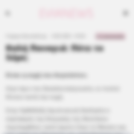
0 Comments
Γιώργος Κουτσελίνης
·
9.05.2021, 14:54
·
·
Καλή Παναγιά: Πότε το
λέμε;
Είναι η ευχή του Αυγούστου.
Λίγο πριν τον δεκαπενταύγουστο, οι πιστοί
δίνουν αυτή την ευχή.
Στην Ορθόδοξη Χριστιανική Εκκλησία ο
εορτασμός της Κοίμησης της Θεοτόκου
περιλαμβάνει κατά πρώτο λόγο το θάνατο και