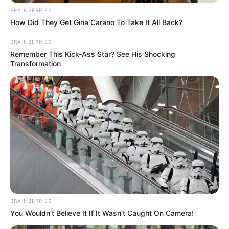
ψηλή μου δεντρολιβανιά
BRAINBERRIES
κι αρχή καλός μας χρόνος,
How Did They Get Gina Carano To Take It All Back?
εκκλησιά με τ’ άγιο θρόνος.
BRAINBERRIES
Remember This Kick-Ass Star? See His Shocking
Αρχή που βγήκε ο Χριστός
Transformation
άγιος και πνευματικός,
στη γη, στη γη να περπατήσει
και να μας καλοκαρδίσει.
Άγιος Βασίλης έρχεται,
κι όλους μας καταδέχεται
από την Καισαρεία,
συ ’σαι αρχόντισσα κυρία.
Βαστά εικόνα και χαρτί,
ζαχαροκάντιο ζυμωτή
BRAINBERRIES
You Wouldn't Believe It If It Wasn't Caught On Camera!
χαρτί και καλαμάρι