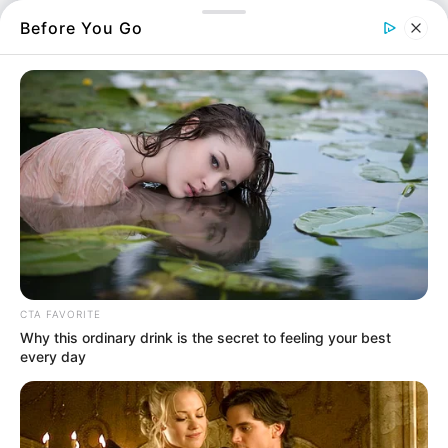
Before You Go
Παρακάτω θα δείτε και ποια
κάλαντα
λέμε
παραμονή της πρωτοχρονιάς
. Μια
παραμονή Πρωτοχρονιάς
με
εικόνες
από
παιδιά να λένε τα κάλαντα.
CTA FAVORITE
Why this ordinary drink is the secret to feeling your best
every day