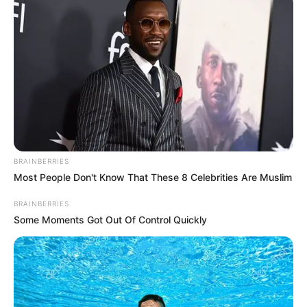
Κάθε πότε κληρώνει το Τζόκερ το 2026:
Ημέρες και ώρα
Συντάξεις Οκτωβρίου 2026: Πότε θα γίνει η
πληρωμή;
Συντάξεις Σεπτεμβρίου 2026 πληρωμή
Ακολουθήστε το evianews.com στο
Google
News
BRAINBERRIES
Most People Don't Know That These 8 Celebrities Are Muslim
ΤΑ ΠΙΟ ΔΗΜΟΦΙΛΗ
BRAINBERRIES
Some Moments Got Out Of Control Quickly