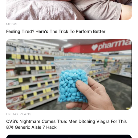
MEDVI
Feeling Tired? Here's The Trick To Perform Better
FRIDAY PLANS
CVS’s Nightmare Comes True: Men Ditching Viagra For This
87¢ Generic Aisle 7 Hack