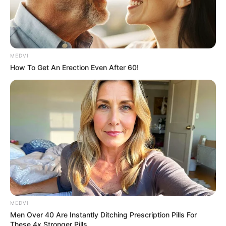
MEDVI
How To Get An Erection Even After 60!
MEDVI
Men Over 40 Are Instantly Ditching Prescription Pills For
These 4x Stronger Pills