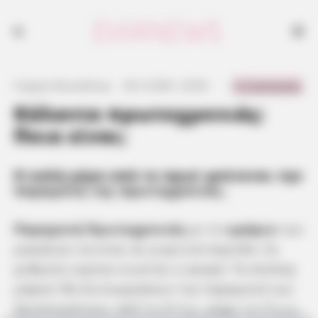
0 Comments
Γιώργος Κουτσελίνης
·
26.12.2021, 23:30
·
·
Κάλαντα πρωτοχρονιάς:
Ποια είναι;
Η καλή μέρα από το πρωί φαίνεται την
παραμονή της πρωτοχρονιάς
.
Παραμονή Πρωτοχρονιάς
με το
ωράριο
των
μαγαζιών να είναι σε γιορτινή περίοδο. Σε
ρυθμούς εορτών κινείται η αγορά. Τα σούπερ
μάρκετ θα λειτουργήσουν την παραμονή των
Χριστουγέννων, από τις 8 π.μ. μέχρι τις 9 μ.μ..