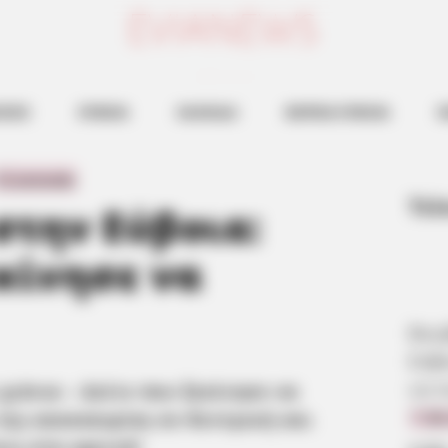
ευβοια νεα
ΗΣΕΙΣ
ΕΥΒΟΙΑ
ΧΑΛΚΙΔΑ
ΒΟΡΕΙΑ ΕΥΒΟΙΑ
Ν
0 Comments
Τελ
στην Εύβοια:
κίνησε να
Βου
Εύβ
να π
χιόνια – Δείτε που ξεκίνησε να
της κακοκαιρίας σε Κεντρική και
7.08
ις στα ορεινά!