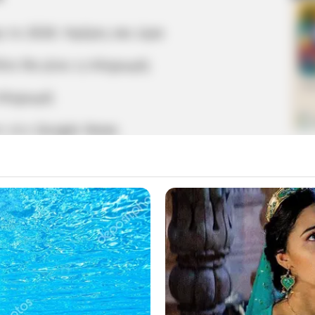
 το 2026: Ημέρες και ώρα
ότε θα γίνει η πληρωμή;
 πληρωμή
m στο
Google News
 ΠΙΟ ΔΗΜΟΦΙΛΗ