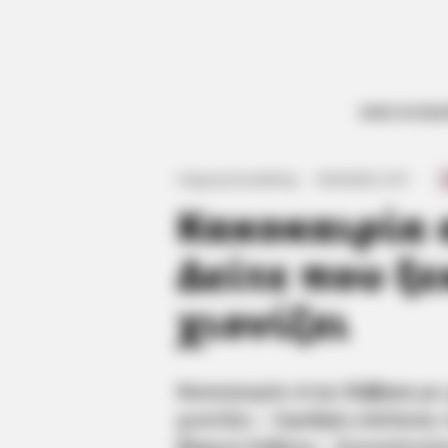
ΟΛΕΣ ΟΙ ΕΙΔ
Γιώργος Κουτσελίνης
·
18.03.2025, 21:47
·
·
Κακοκαιρία 
Δείτε που ξε
χιονίζει
Κακοκαιρία στην
Εύβοια
με 
χιονίζει – Σφοδρή επέλαση 
Βόρεια Εύβοια – Χιονοπτώσε