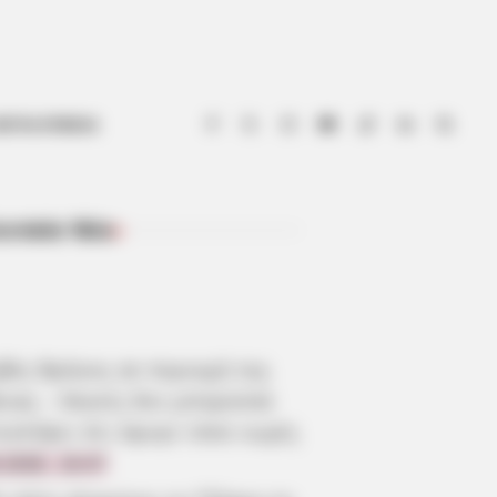
ΟΤΙΑ ΕΥΒΟΙΑ
ευταία Νέα
ΠΡΌΣΦΑΤΑ ΆΡΘΡΑ
βός θρήνος σε περιοχή της
οιας – Κανείς δεν μπορούσε
ιστέψει ότι έφυγε τόσο νωρίς
.2026, 19:47