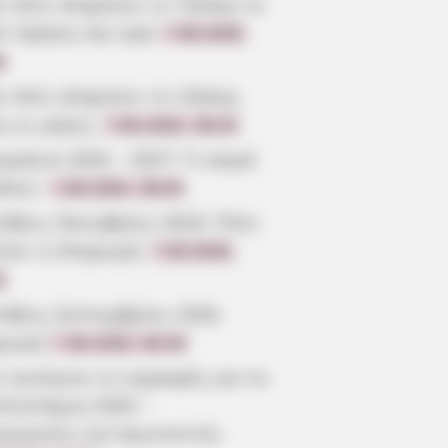
ε πότε κληρώνει το Τζόκερ το
6: Ημέρες και ώρα
7.08.2026,
6
ε πότε κληρώνει το τζόκερ,
ς οι μέρες;
7.08.2026, 09:20
μήνια 2026 – 2027: Τι καιρό
άνει;
7.08.2026, 09:05
τάξεις Οκτωβρίου 2026: Πότε
ίνει η πληρωμή;
7.08.2026,
3
τάξεις Σεπτεμβρίου 2026
ρωμή
7.08.2026, 08:39
 ανοίγουν οι εγγραφές για τα
επιστήμια 2026 –
ρομηνίες για πρωτοετείς