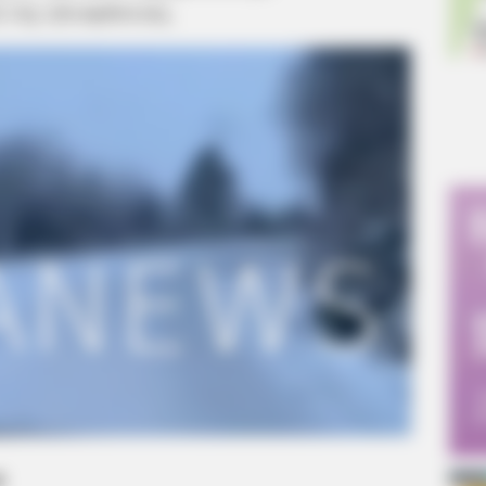
 της ηλιοφάνειας.
α