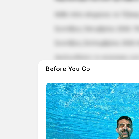
Κάθε πότε κληρώνει το Τζόκερ
Συντάξεις Οκτωβρίου 2026: Π
Συντάξεις Σεπτεμβρίου 2026
Ακολουθήστε το evianews.co
Before You Go
ΤΑ