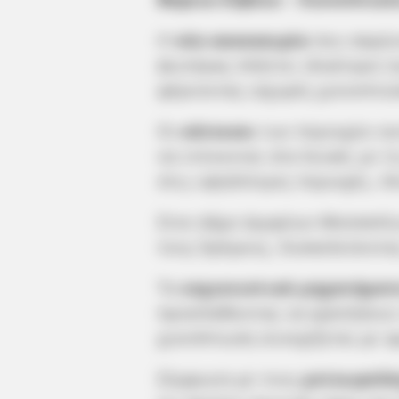
Η
νέα κακοκαιρία
που σαρών
Δευτέρας πλήττει ιδιαίτερα τ
φέρνοντας ισχυρές χιονοπτώσ
Οι
κάτοικοι
των περιοχών αυτ
να ντύνονται στα λευκά, με 
στις υψηλότερες περιοχές, ό
Στον Δήμο Διρφύων-Μεσσαπί
τους δρόμους, δυσκολεύοντα
Τα
εκχιονιστικά μηχανήματ
προσπαθώντας να κρατήσουν α
χιονόπτωση συνεχίζεται με α
Σύμφωνα με τους
μετεωρολό