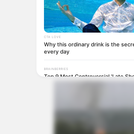
CTA LOVE
Why this ordinary drink is the secr
every day
BRAINBERRIES
Top 9 Most Controversial 'Late Sh
Moments