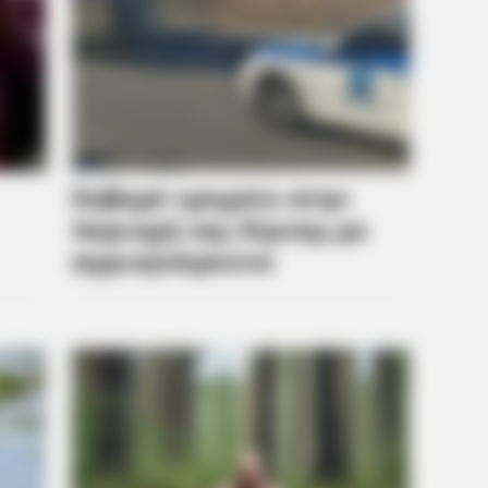
BRAINBERRIES
CTA F
They Laughed At Her Curves—Now
Why 
She's A Modeling Sensation
to f
les Defined An Era—