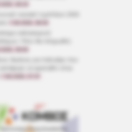
.2026, 08:19
ωνικό οικιακό τιμολόγιο 2026
ηση
7.08.2026, 08:05
όσημο καλοκαιριού
οδόμων: Πότε θα πληρωθεί;
.2026, 08:00
οια: Θρήνος για παλικάρι που
 κατάφερε να κρατηθεί στην
7.08.2026, 07:37