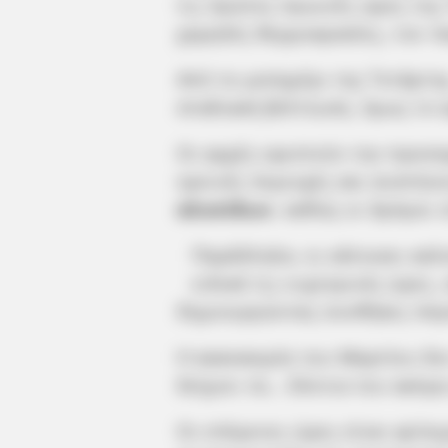
τις πρώτες πρωινές ώρες της 
χαμηλές θερμοκρασίες, τον πα
Από το μεσημέρι της Τετάρτη
σταδιακή βελτίωση, όμως το 
Οι αρχές εφιστούν την προσο
ορεινές περιοχές και συστήν
αλυσίδων
, καθώς οι δρόμοι 
Παράλληλα, οι κάτοικοι καλο
ειδικά τις νυχτερινές ώρες
δημιουργώντας συνθήκες παγ
Η κακοκαιρία του Μαρτίου δε
δείχνει τα… δόντια του ακόμη 
Οι επόμενες ώρες είναι κρίσι