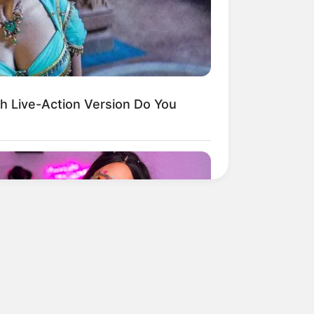
h Live-Action Version Do You
BERRIES
e You Seen Her GRWM? She