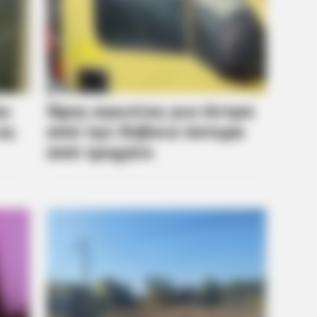
Childhood
Insp
BRAINBERRIES
e 8 Celebrities Are
The Instagram Model Wh
Barbie