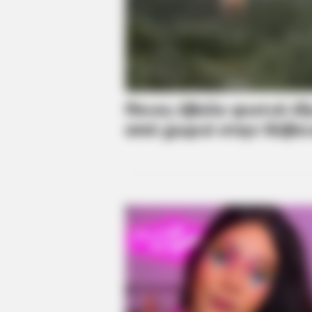
BRAINBERRIES
Most People Don't Know That Thes
Muslim