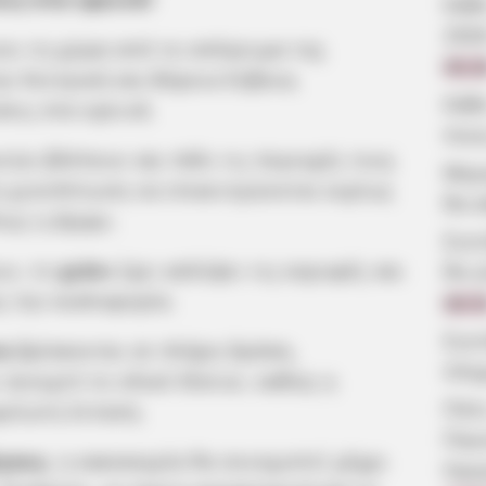
Κάθ
202
ει τη χώρα από το απόγευμα της
09:2
ην Κεντρική και Βόρεια Εύβοια,
Κάθ
εις στα ορεινά.
ποιε
ών βλέπουν και πάλι τις περιοχές τους
Μερο
τη χιονόπτωση να επικεντρώνεται κυρίως
θα κ
πως η Δίρφυ.
Συν
ων, το
χιόνι
έχει καλύψει τις κορυφές και
θα γ
ς την κυκλοφορία.
08:5
Συν
α
βρίσκονται σε πλήρη δράση,
πλη
νοιχτό το οδικό δίκτυο, καθώς η
Πότε
μείωτη ένταση.
Παν
γους
, η κακοκαιρία θα συνεχιστεί μέχρι
Ημε