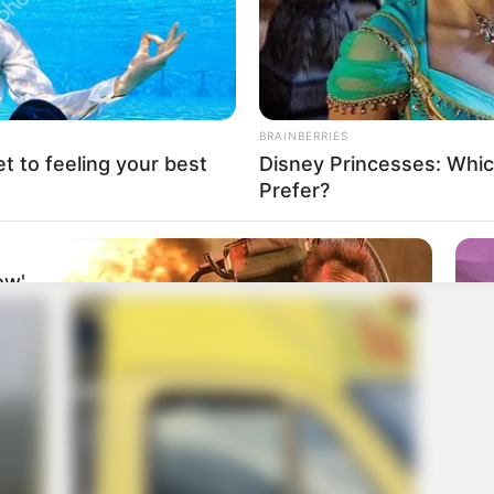
BRAINBERRIES
et to feeling your best
Disney Princesses: Whic
Prefer?
ow'
BRAINBERRIES
BRAIN
6 Best 90’s Action Movies From Your
Hav