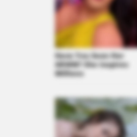
BRAINBERRIES
Why Did He Leave At The Peak Of
This Show's Run?
BRAINBERRIES
Remember Them? These '90s Coup
See The Complete List