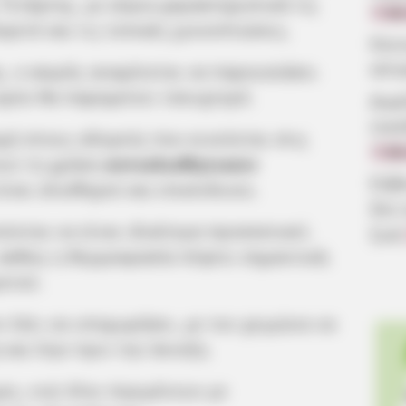
Τετάρτης, με κύρια χαρακτηριστικά τις
7.08
γετό και τις τοπικές χιονοπτώσεις.
Κοιν
αίτ
ς, ο καιρός αναμένεται να παρουσιάσει
κρύο θα παραμείνει τσουχτερό.
Δωρ
οικ
χή στους οδηγούς που κινούνται στις
7.08
ουν τη χρήση
αντιολισθητικών
Εύβ
είναι ολισθηροί και επικίνδυνοι.
δεν
ύνται να είναι ιδιαίτερα προσεκτικοί,
ζωή
, καθώς η θερμοκρασία πέφτει σημαντικά,
ετού.
ν λέει να υποχωρήσει, με τον χειμώνα να
και λίγο πριν την άνοιξη.
μες, ενώ όλοι περιμένουν με