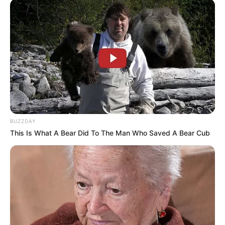
BUZZDAY
This Is What A Bear Did To The Man Who Saved A Bear Cub