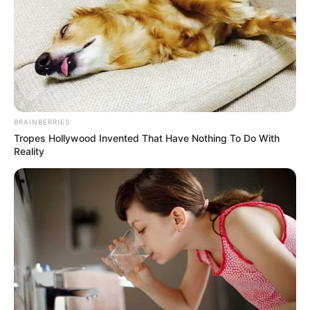
Μία αδιαθεσία ήταν η αιτία και υπέστη
καρδιακό επεισόδιο, που του κόστισε
δυστυχώς την ζωή του.
Ο άτυχος μουσικός ήταν από τους καλύτερους
στα ντράμς και είχε συνεργαστεί με πολλούς
BRAINBERRIES
καλλιτέχνες και φιλαρμονικές ορχήστρες.
Tropes Hollywood Invented That Have Nothing To Do With
Reality