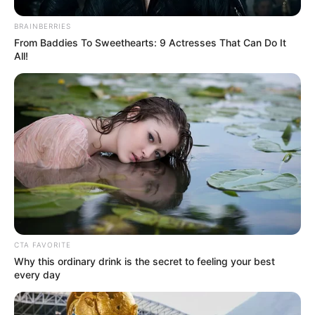
Ακολουθήστε το evianews.com στο
Google
News
BRAINBERRIES
From Baddies To Sweethearts: 9 Actresses That Can Do It
ΤΑ ΠΙΟ ΔΗΜΟΦΙΛΗ
All!
CTA FAVORITE
Why this ordinary drink is the secret to feeling your best
every day