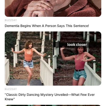
BUZZDAY
Dementia Begins When A Person Says This Sentence!
TAGS
ΘΑΝΑΤΟΣ
ΜΑΚΡΥΚΑΠΑ
ΧΑΛΚΙΔΑ ΝΕΑ
BUZZDAY
“Classic Dirty Dancing Mystery Unveiled—What Few Ever
Knew"
ΤΑΥΤΟΤΗΤΑ ΚΑΙ ΕΠΙΚΟΙΝΩΝΙΑ
ΟΡΟΙ ΧΡΗΣΗΣ