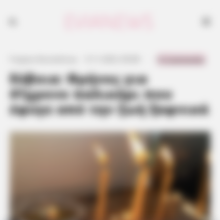
0 Comments
Γιώργος Κουτσελίνης
·
5.11.2023, 00:08
·
·
Εύβοια: Θρήνος για
41χρονο παλικάρι που
έφυγε από την ζωή ξαφνικά