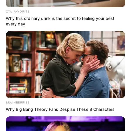
Στη φωτογραφία κάτω ο βλέπουμε αριστερά
CTA FAVORITE
Why this ordinary drink is the secret to feeling your best
τον τραγουδιστή Κώστα Αρμενόπουλο με τον
every day
άτυχο Τάσο.
Είναι η τελευταία φωτογραφία που έβγαλαν
μαζί από την συνεργασία τους στο Γυάλινο
Μουσικό Θέατρο.
BRAINBERRIES
Why Big Bang Theory Fans Despise These 8 Characters