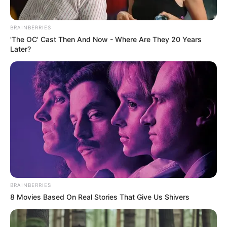
BRAINBERRIES
'The OC' Cast Then And Now - Where Are They 20 Years
Later?
BRAINBERRIES
8 Movies Based On Real Stories That Give Us Shivers