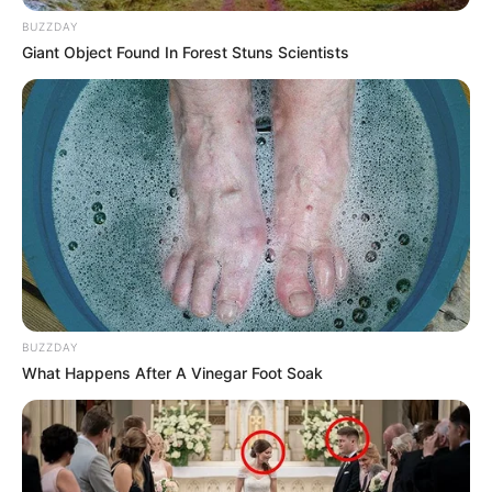
BUZZDAY
Giant Object Found In Forest Stuns Scientists
BUZZDAY
What Happens After A Vinegar Foot Soak