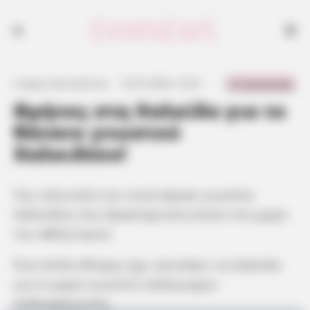
0 Comments
Γιώργος Κουτσελίνης
·
10.07.2024, 16:41
·
·
Θρήνος στη Χαλκίδα για το
θάνατο γνωστού
Χαλκιδέου!
Την τελευταία του πνοή άφησε γνωστός
Χαλκιδέος που δραστηριοποιούταν στο χώρο
του αθλητισμού.
Ένα πέπλο θλίψης έχει σκεπάσει τη Χαλκίδα
για το χαμό γνωστού παλαίμαχου
ποδοσφαιριστή.