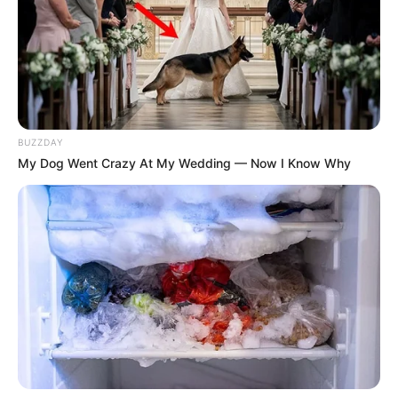
BUZZDAY
My Dog Went Crazy At My Wedding — Now I Know Why
ΤΑΥΤΟΤΗΤΑ ΚΑΙ ΕΠΙΚΟΙΝΩΝΙΑ
ΟΡΟΙ ΧΡΗΣΗΣ
© 2025 EVIANEWS του Γιώργου Κουτσελίνη