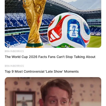
Θλίψη στην Εύβοια για γυναίκα
Ακολουθήστε το evianews.com στο
Google
News
Πατήστε στον player για να ακούσετε ζωντανά
τον Γιώργο Κουτελίνη στον Πτήση 103,2 fm
BRAINBERRIES
The World Cup 2026 Facts Fans Can't Stop Talking About
BRAINBERRIES
Top 9 Most Controversial 'Late Show' Moments