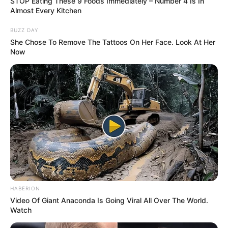
STOP Eating These 9 Foods Immediately – Number 4 Is In
Almost Every Kitchen
BUZZ DAY
She Chose To Remove The Tattoos On Her Face. Look At Her
Now
HABERION
Video Of Giant Anaconda Is Going Viral All Over The World.
Watch