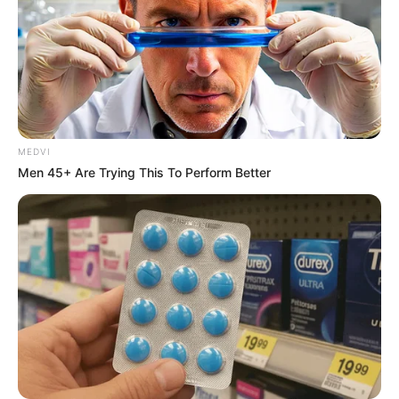
MEDVI
Men 45+ Are Trying This To Perform Better