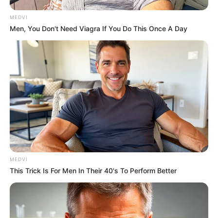
MEDVI
Men, You Don't Need Viagra If You Do This Once A Day
MEDVI
This Trick Is For Men In Their 40's To Perform Better