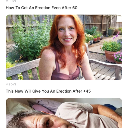
MEDVI
How To Get An Erection Even After 60!
MEDVI
This New Will Give You An Erection After +45