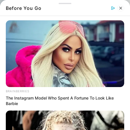
Before You Go
Και όμως στην Εύβοια, υπάρχει ένα
άγνωστο ηφαίστειο που λίγοι γνωρίζουν
BRAINBERRIES
The Instagram Model Who Spent A Fortune To Look Like
Στην
Εύβοια
, κρυμμένο μέσα στο
Barbie
εντυπωσιακό τοπίο της περιοχής, βρίσκεται
ένα
άγνωστο ηφαίστειο
που στέκει σιωπηλό
εδώ και εκατομμύρια χρόνια.