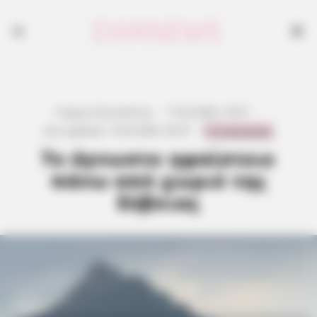
Γιώργος Κουτσελίνης
·
17.02.2026, 10:57
·
0 Comments
Last updated:
15.02.2026, 20:57
·
Το άγνωστο ηφαίστειο
πάνω από χωριό της
Εύβοιας