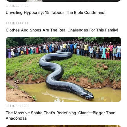
στις παρυφές του ηφαιστειακού κώνου.
BRAINBERRIES
Unveiling Hypocrisy: 15 Taboos The Bible Condemns!
Οι κάτοικοι ζουν σε αρμονία με τη γεωλογική
ιστορία του τόπου τους, με ηφαιστειακά
BRAINBERRIES
πετρώματα και εύφορα εδάφη, που
Clothes And Shoes Are The Real Challenges For This Family!
προσφέρουν εξαιρετικές καλλιέργειες.
BRAINBERRIES
The Massive Snake That's Redefining 'Giant'—Bigger Than
Anacondas
Η τοποθεσία του χωριού, με την ιδιαίτερη