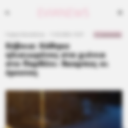
0 Comments
Γιώργος Κουτσελίνης
·
11.02.2023, 15:37
·
·
Εύβοια: Χάθηκε
ηλικιωμένος στα χιόνια
στο Παρθένι- Άκαρπες οι
έρευνες