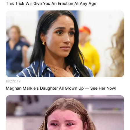
This Trick Will Give You An Erection At Any Age
BUZZDAY
Meghan Markle's Daughter All Grown Up — See Her Now!