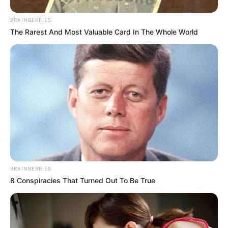
Ακολουθήστε το evianews.com στο
Google
BRAINBERRIES
The Rarest And Most Valuable Card In The Whole World
News
ΤΑ ΠΙΟ ΔΗΜΟΦΙΛΗ
BRAINBERRIES
8 Conspiracies That Turned Out To Be True