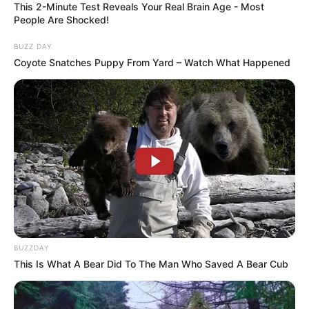
This 2-Minute Test Reveals Your Real Brain Age - Most
People Are Shocked!
BUZZ DAY
Coyote Snatches Puppy From Yard – Watch What Happened
BUZZDAY
This Is What A Bear Did To The Man Who Saved A Bear Cub
ΤΑΥΤΟΤΗΤΑ ΚΑΙ ΕΠΙΚΟΙΝΩΝΙΑ
ΟΡΟΙ ΧΡΗΣΗΣ