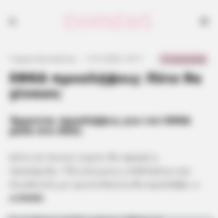
0 Comments
Γιώργος Κουτσελίνης
·
11.01.2022, 10:17
·
·
ΕΦΚΑ προσλήψεις: Πότε θα
γίνουν;
Έρχονται προσλήψεις για τον ΕΦΚΑ
μέσα στο 2022.
Δείτε σε ποιους τομείς θα αφορά η
προκήρυξη. 700 μόνιμους υπάλληλους και
διευθυντές με τριετή θητεία θα προσλάβει ο
e-ΕΦΚΑ
.