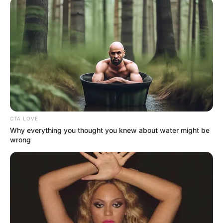
Περισσότερα νέα από την Εύβοια
Είδαν αυτοκίνητο να εξαφανίζεται από τη
φωτιά στην Τριάδα;
Βουβός θρήνος σε περιοχή της Εύβοιας –
Κανείς δεν μπορούσε να πιστέψει ότι έφυγε
CTA LOVE
τόσο νωρίς
Why everything you thought you knew about water might be
wrong
Εύβοια: Θρήνος για παλικάρι που δεν
κατάφερε να κρατηθεί στην ζωή
Ακολουθήστε το evianews.com στο
Google
News
ΤΑ ΠΙΟ ΔΗΜΟΦΙΛΗ