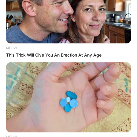
MEDVI
This Trick Will Give You An Erection At Any Age
MEDVI