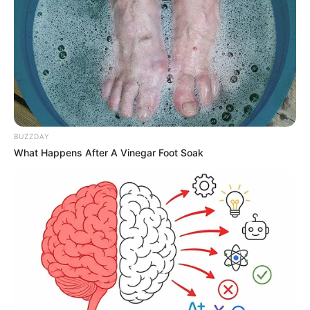
BUZZDAY
What Happens After A Vinegar Foot Soak