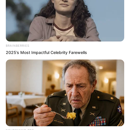
Η δίδυμη παραλία-έκπληξη της Εύβοιας: Μια
λωρίδα άμμου με θάλασσα και στις δύο
πλευρές, 90 λεπτά από Χαλκίδα
Ακολουθήστε το evianews.com στο
Google
News
BRAINBERRIES
ΤΑ ΠΙΟ ΔΗΜΟΦΙΛΗ
2025’s Most Impactful Celebrity Farewells