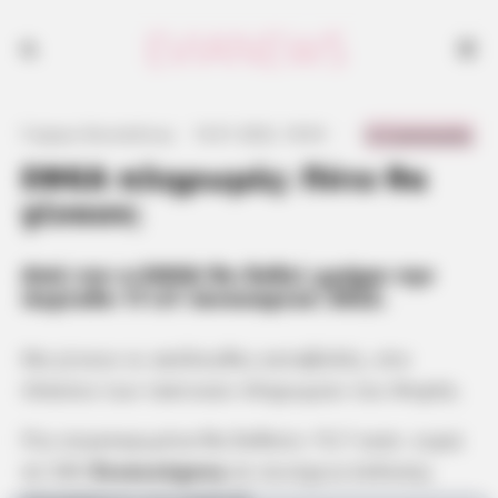
0 Comments
Γιώργος Κουτσελίνης
·
16.01.2022, 18:54
·
·
ΕΦΚΑ πληρωμές: Πότε θα
γίνουν;
Από τον e-ΕΦΚΑ θα δοθεί χρήμα την
περίοδο 17-21 Ιανουαρίου 2022.
Θα γίνουν οι ακόλουθες καταβολές, στο
πλαίσιο των τακτικών πληρωμών του Φορέα.
Πιο συγκεκριμένα θα δοθούν 19,7 εκατ. ευρώ
σε 580
δικαιούχους
σε συνέχεια έκδοσης