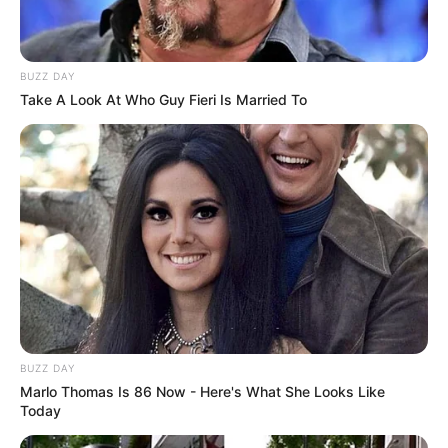
BUZZ DAY
Take A Look At Who Guy Fieri Is Married To
BUZZ DAY
Marlo Thomas Is 86 Now - Here's What She Looks Like
Today