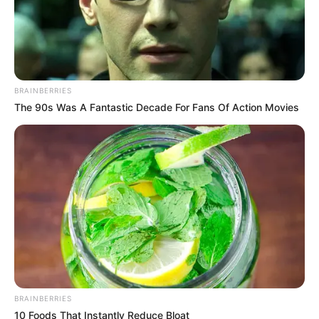
BRAINBERRIES
The 90s Was A Fantastic Decade For Fans Of Action Movies
ΤΑΥΤΟΤΗΤΑ ΚΑΙ ΕΠΙΚΟΙΝΩΝΙΑ
ΟΡΟΙ ΧΡΗΣΗΣ
© 2025 EVIANEWS του Γιώργου Κουτσελίνη
BRAINBERRIES
10 Foods That Instantly Reduce Bloat