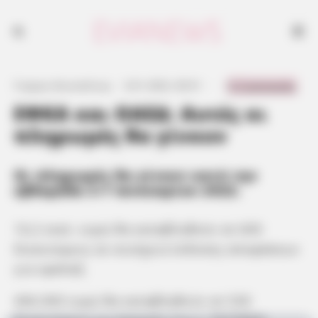
0 Comments
Γιώργος Κουτσελίνης
·
3.01.2022, 00:51
·
·
ΕΦΚΑ και ΟΑΕΔ: Αυτές οι
πληρωμές θα γίνουν
Οι πληρωμές θα γίνουν κατά την
εβδομάδα 3-7 Ιανουαρίου 2022.
16,2 εκατ. ευρώ θα καταβληθούν σε 600
δικαιούχους σε συνέχεια έκδοσης αποφάσεων
για εφάπαξ.
406.000 ευρώ θα καταβληθούν σε 530