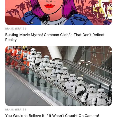
BRAINBERRIES
Busting Movie Myths! Common Clichés That Don't Reflect
Reality
BRAINBERRIES
You Wouldn't Believe It If It Wasn't Caught On Camera!