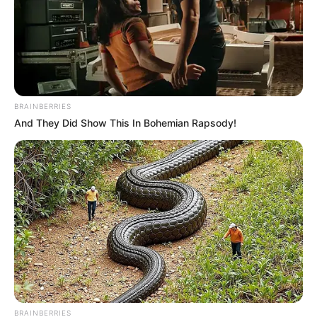
BRAINBERRIES
And They Did Show This In Bohemian Rapsody!
BRAINBERRIES