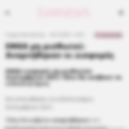
0 Comments
Γιώργος Κουτσελίνης
·
29.10.2021, 12:52
·
·
ΕΦΚΑ μη μισθωτοί:
Αναρτήθηκαν οι εισφορές
ΕΦΚΑ εισφορές μη μισθωτών
Σεπτεμβρίου 2021: Πότε θα ανέβουν τα
ειδοποιητήρια
;
Κοινοποιήθηκαν τα ειδοποιητήρια
Σεπτεμβρίου 2021.
Τέλη Οκτωβρίου
αναρτήθηκαν
στο
διαδικτυακό τόπο του e-ΕΦΚΑ τα ενιαία