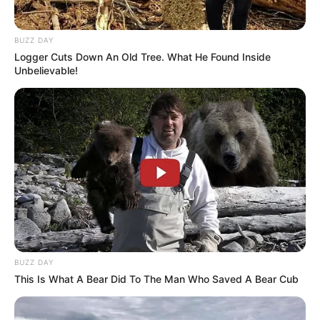
BUZZ DAY
Logger Cuts Down An Old Tree. What He Found Inside
Unbelievable!
BUZZ DAY
This Is What A Bear Did To The Man Who Saved A Bear Cub