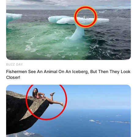
BUZZ DAY
Fishermen See An Animal On An Iceberg, But Then They Look
TAGS
Closer!
ΓΥΝΑΙΚΑ