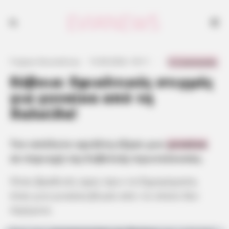
0 Comments
Γιώργος Κουτσελίνης
·
13.08.2024, 18:11
·
·
Εύβοια: Εφιαλτικές στιγμές
για γυναίκα από τη
Χαλκίδα!
Τον απόλυτο εφιάλτη έζησε μια
γυναίκα
σε περιοχή της Ευβοϊκής πρωτεύουσας.
Ήταν βραδινές ώρες πριν τα ξημερώματα,
όταν μια γυναίκα βίωσε κάτι το οποίο δεν
περίμενε.