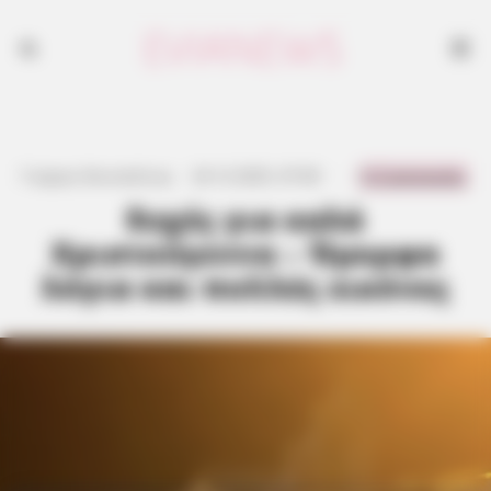
0 Comments
Γιώργος Κουτσελίνης
·
24.12.2025, 07:00
·
·
Ευχές για καλά
Χριστούγεννα – Όμορφα
λόγια και πολλές εικόνες