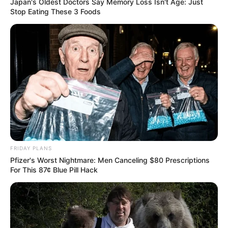
Japan's Oldest Doctors Say Memory Loss Isn't Age: Just
χαρά.
Stop Eating These 3 Foods
– Εύχομαι το φως των Χριστουγέννων να
φωτίσει τον δρόμο σας με ευτυχία.
– Ας είναι αυτή η περίοδος γεμάτη ειρήνη και
αγάπη για όλον τον κόσμο.
-Καλές γιορτές και χαρούμενο το νέο έτος που
έρχεται!
-Να βρείτε στιγμές ξεκούρασης και
FRIDAY PLANS
χαλάρωσης αυτές τις γιορτές.
Pfizer's Worst Nightmare: Men Canceling $80 Prescriptions
For This 87¢ Blue Pill Hack
-Εύχομαι να συνοδεύεστε από γέλια και χαρές
καθ’ όλη τη διάρκεια των Χριστουγέννων.
-Καλή χρονιά! Με υγεία, αγάπη και ευτυχία.