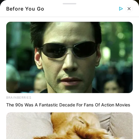
Before You Go
Η Ευγενία είναι ένα πολύ όμορφο όνομα
και πολλοί από εσάς αναρωτιέστε πότε
έχει γιορτή – Χριστιανή έγινε μετά από
ανάγνωση των επιστολών τού αποστόλου
Παύλου – Η απίστευτη ιστορία της Αγίας
BRAINBERRIES
The 90s Was A Fantastic Decade For Fans Of Action Movies
Η Ευγενία είναι ένα πολύ όμορφο όνομα και
πολλοί από εσάς αναρωτιέστε πότε έχει
γιορτή.