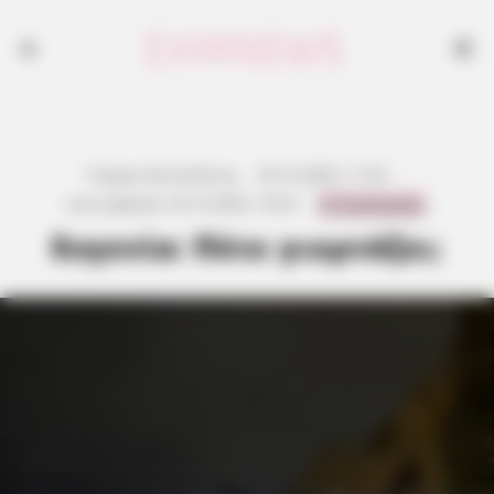
Γιώργος Κουτσελίνης
·
24.12.2025, 11:22
·
0 Comments
Last updated:
23.12.2025, 19:22
·
Ευγενία: Πότε γιορτάζει;