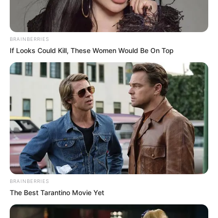
BRAINBERRIES
If Looks Could Kill, These Women Would Be On Top
BRAINBERRIES
The Best Tarantino Movie Yet