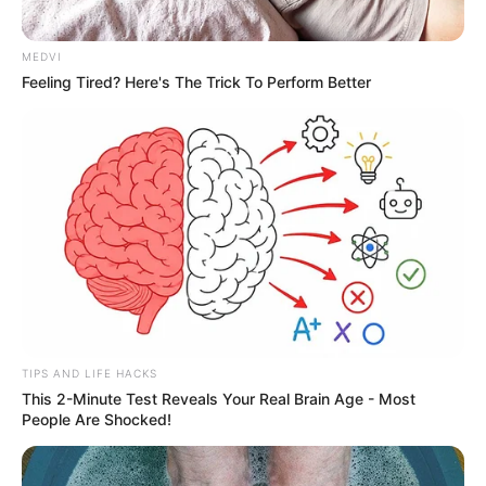
MEDVI
Feeling Tired? Here's The Trick To Perform Better
TIPS AND LIFE HACKS
This 2-Minute Test Reveals Your Real Brain Age - Most
People Are Shocked!