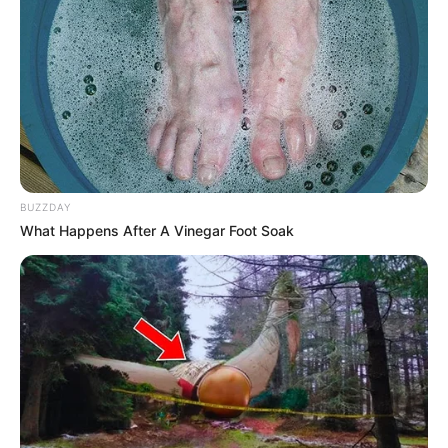
BUZZDAY
What Happens After A Vinegar Foot Soak