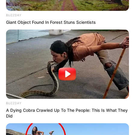
BUZZDAY
Giant Object Found In Forest Stuns Scientists
BUZZDAY
A Dying Cobra Crawled Up To The People: This Is What They
Did