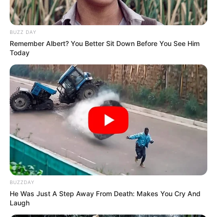
BUZZ DAY
Remember Albert? You Better Sit Down Before You See Him
Today
BUZZDAY
He Was Just A Step Away From Death: Makes You Cry And
Laugh