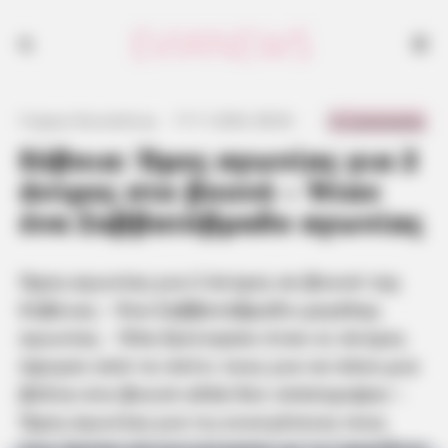
Ώρες αγωνίας για 2 άντρες σε βουνό της Εύβοιας - Όλα ξεκίνησαν όταν
οι άντρες έφυγαν από το σπίτι τους για να πάνε μια βόλτα στο βουνό
αλλά δεν επέστρεψαν - Ώρες αγωνίας για τις οικογένειες τους που
άμεσα επικοινώνησαν με τις αρμόδιες αρχές - Πολλές οι περιπτώσεις
όπου συμπολίτες μας έχουν περάσει δύσκολες ώρες στα βουνά
0 Comments
Γιώργος Κουτσελίνης
·
17.11.2024, 08:36
·
·
Εύβοια: Ώρες αγωνίας για 2
άντρες στο βουνό – Ήταν
ένα Σαββατόβραδο αγωνίας
Ώρες αγωνίας για 2 άντρες σε βουνό της
Εύβοιας – Ένα Σαββατόβραδο μεγάλης
αγωνίας
–
Όλα ξεκίνησαν όταν οι άντρες
έφυγαν από το σπίτι τους για να πάνε μια
βόλτα στο βουνό αλλά δεν επέστρεψαν –
Ώρες αγωνίας για τις οικογένειες τους