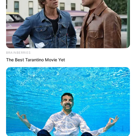
Συναγερμός σήμανε στο Πυροσβεστικό
κλιμάκιο Κύμης αργά το απόγευμα της
Κυριακής 15 Σεπτεμβρίου 2024 για έναν
29χρονο και μια 26χρονη.
Μετά από πολύωρη έρευνα στην περιοχή, η
BRAINBERRIES
οποία διαθέτει απόκρημνα βράχια και πυκνή
The Best Tarantino Movie Yet
βλάστηση βρέθηκαν και οδηγήθηκαν σε
ασφαλές σημείο.
Περισσότερα νέα από την Εύβοια
Βαρύ πένθος στην Εύβοια για αγαπημένο
καθηγητή
Την λένε «Κυκλάδες χωρίς πλοίο» και είναι 1