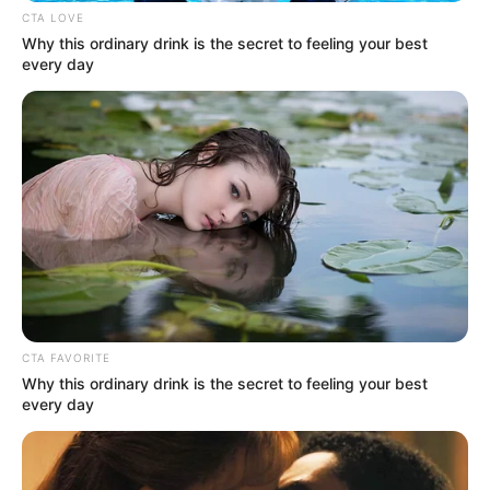
ώρα από Χαλκίδα – Υπερβολή ή όχι;
CTA LOVE
Why this ordinary drink is the secret to feeling your best
every day
Θλίψη στην Εύβοια για γυναίκα
Ακολουθήστε το evianews.com στο
Google
News
ΤΑ ΠΙΟ ΔΗΜΟΦΙΛΗ
CTA FAVORITE
Why this ordinary drink is the secret to feeling your best
every day