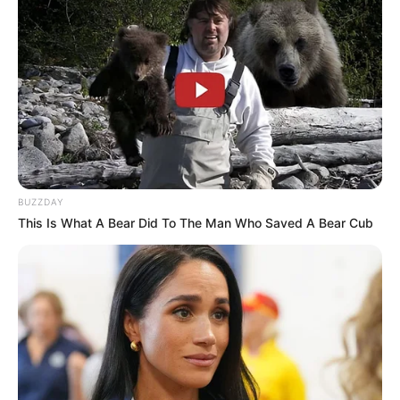
BUZZDAY
This Is What A Bear Did To The Man Who Saved A Bear Cub