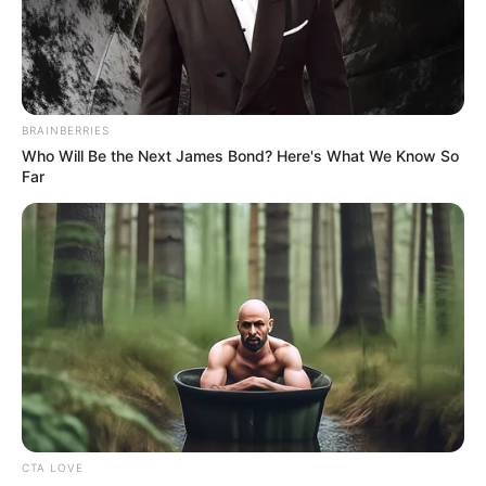
ΤΑ ΠΙΟ ΔΗΜΟΦΙΛΗ
BRAINBERRIES
Who Will Be the Next James Bond? Here's What We Know So
Far
CTA LOVE