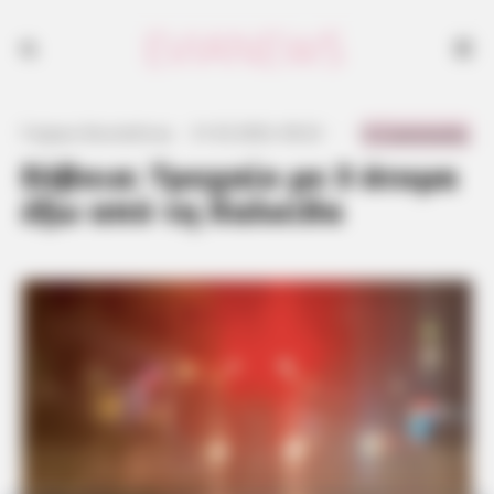
0 Comments
Γιώργος Κουτσελίνης
·
21.02.2023, 00:22
·
·
Εύβοια: Τροχαίο με 3 άτομα
έξω από τη Χαλκίδα