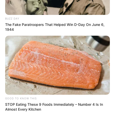
BUZZ DAY
The Fake Paratroopers That Helped Win D-Day On June 6,
1944
ΤΑΥΤΟΤΗΤΑ ΚΑΙ ΕΠΙΚΟΙΝΩΝΙΑ
ΟΡΟΙ ΧΡΗΣΗΣ
GOOD TO KNOW THIS
STOP Eating These 9 Foods Immediately – Number 4 Is In
Almost Every Kitchen