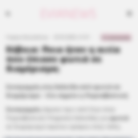
0 Comments
Γιώργος Κουτσελίνης
·
25.03.2025, 21:51
·
·
Εύβοια: Ποια ήταν η αιτία
που έπιασε φωτιά σε
διαμέρισμα;
Συναγερμός στη Χαλκίδα από φωτιά σε
διαμέρισμα – Στο σημείο η Πυροσβεστική
Συναγερμός
σήμανε πριν από λίγο στην
Πυροσβεστική Υπηρεσία Χαλκίδας για
φωτιά
σε διαμέρισμα πρώτου ορόφου στην πόλη.