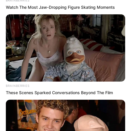
BRAINBERRIES
ΤΑ ΠΙΟ ΔΗΜΟΦΙΛΗ
Watch The Most Jaw‑Dropping Figure Skating Moments
BRAINBERRIES
These Scenes Sparked Conversations Beyond The Film