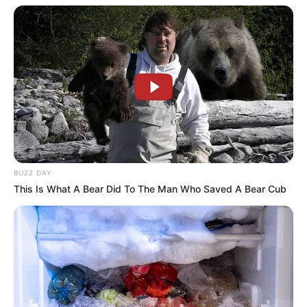
BUZZ DAY
This Is What A Bear Did To The Man Who Saved A Bear Cub