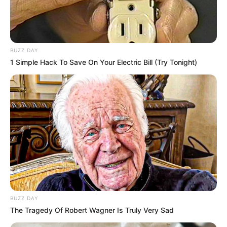
BUZZ DAY
1 Simple Hack To Save On Your Electric Bill (Try Tonight)
BUZZ DAY
The Tragedy Of Robert Wagner Is Truly Very Sad