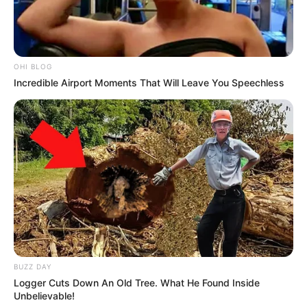
OHI BLOG
Incredible Airport Moments That Will Leave You Speechless
BUZZ DAY
Logger Cuts Down An Old Tree. What He Found Inside
Unbelievable!