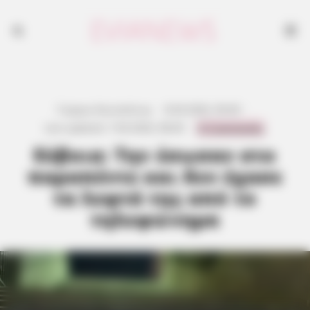
Γιώργος Κουτσελίνης
·
8.04.2026, 00:40
·
0 Comments
Last updated:
7.04.2026, 08:40
·
Εύβοια: Την έσωσαν στο
παραπέντε και δεν έχασε
τα λεφτά της από το
τηλεφώνημα