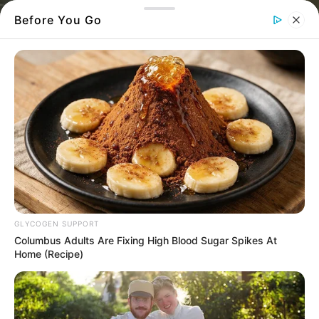
Before You Go
Ένα τηλεφώνημα πήγε να καταστρέψει μια
GLYCOGEN SUPPORT
γυναίκα από περιοχή της Νότιας Εύβοιας
Columbus Adults Are Fixing High Blood Sugar Spikes At
το 2024
Home (Recipe)
Θύμα απάτης πήγε να πέσει μια γυναίκα όταν
της τηλεφώνησε ένας άγνωστος που