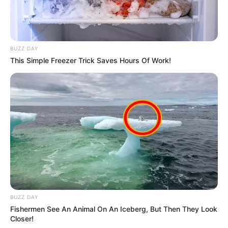
BUZZ DAY
This Simple Freezer Trick Saves Hours Of Work!
BUZZ DAY
Fishermen See An Animal On An Iceberg, But Then They Look
Closer!