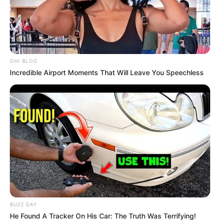
OHI BLOG
Incredible Airport Moments That Will Leave You Speechless
BUZZ DAY
He Found A Tracker On His Car: The Truth Was Terrifying!