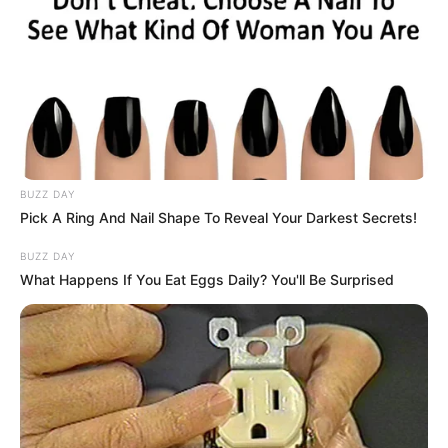
Βαρύ πένθος στην Εύβοια για αγαπημένο
καθηγητή
Την λένε «Κυκλάδες χωρίς πλοίο» και είναι 1
ώρα από Χαλκίδα – Υπερβολή ή όχι;
Θλίψη στην Εύβοια για γυναίκα
BUZZ DAY
Ακολουθήστε το evianews.com στο
Google
Pick A Ring And Nail Shape To Reveal Your Darkest Secrets!
News
BUZZ DAY
What Happens If You Eat Eggs Daily? You'll Be Surprised
ΤΑ ΠΙΟ ΔΗΜΟΦΙΛΗ