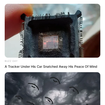
BUZZ DAY
A Tracker Under His Car Snatched Away His Peace Of Mind
TAGS
ΕΥΒΟΙΑ