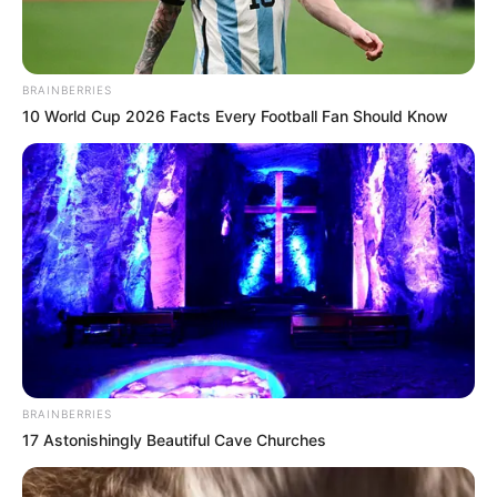
Πότε φτιάχνουμε φανουρόπιτα το 2026;
Ακολουθήστε το evianews.com στο
Google
BRAINBERRIES
10 World Cup 2026 Facts Every Football Fan Should Know
News
Πατήστε στον player για να ακούσετε ζωντανά
τον Γιώργο Κουτελίνη στον Πτήση 103,2 fm
BRAINBERRIES
17 Astonishingly Beautiful Cave Churches