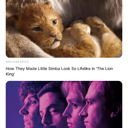
BRAINBERRIES
How They Made Little Simba Look So Lifelike in 'The Lion
King'