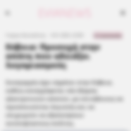
Συναγερμός έχει σημάνει στην Εύβοια, καθώς καταγράφεται νέα
έξαρση ηλεκτρονικών απατών, με επιτήδειους να προσποιούνται
λογιστές και να επιχειρούν να εξαπατήσουν ανυποψίαστους πολίτες.
0 Comments
Γιώργος Κουτσελίνης
·
9.01.2025, 23:08
·
·
Εύβοια: Προσοχή στην
απάτη που αδειάζει
λογαριασμούς
Συναγερμός έχει σημάνει στην Εύβοια,
καθώς καταγράφεται νέα έξαρση
ηλεκτρονικών απατών, με επιτήδειους να
προσποιούνται λογιστές και να
επιχειρούν να εξαπατήσουν
ανυποψίαστους πολίτες.