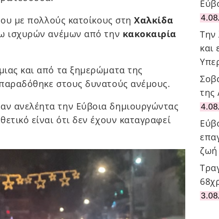
Εύβ
4.08
 του με πολλούς κατοίκους στη
Χαλκίδα
γω ισχυρών ανέμων από την
κακοκαιρία
Την
και 
Υπε
μιας και από τα ξημερώματα της
Σοβ
 παραδόθηκε στους δυνατούς ανέμους.
της
αν ανελέητα την Εύβοια δημιουργώντας
4.08
ετικό είναι ότι δεν έχουν καταγραφεί
Εύβ
επα
ζωή
Τρα
68χ
3.08