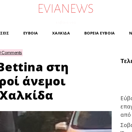
ευβοια νεα
ΗΣΕΙΣ
ΕΥΒΟΙΑ
ΧΑΛΚΙΔΑ
ΒΟΡΕΙΑ ΕΥΒΟΙΑ
Ν
0 Comments
Τελ
Bettina στη
ροί άνεμοι
 Χαλκίδα
Εύβ
επα
από
Σοβ