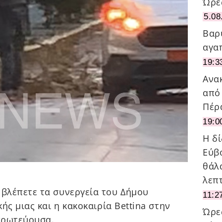
Ώρε
5.08
Βαρ
αγα
19:3
Ανα
από
Πέρ
19:0
Η δ
Εύβ
θάλα
λεπ
βλέπετε τα συνεργεία του Δήμου
11:2
ής μιας και η κακοκαιρία Bettina στην
Ώρε
πρωτεύουσα.