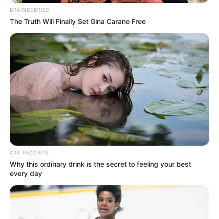
BRAINBERRIES
νόμιμες διοικητικές κυρώσεις.
The Truth Will Finally Set Gina Carano Free
Περισσότερα νέα από την Εύβοια
Βαρύ πένθος στην Εύβοια για αγαπημένο
καθηγητή
Την λένε «Κυκλάδες χωρίς πλοίο» και είναι 1
ώρα από Χαλκίδα – Υπερβολή ή όχι;
Θλίψη στην Εύβοια για γυναίκα
CTA FAVORITE
Why this ordinary drink is the secret to feeling your best
Ακολουθήστε το evianews.com στο
Google
every day
News
ΤΑ ΠΙΟ ΔΗΜΟΦΙΛΗ