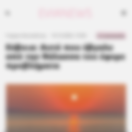
0 Comments
Γιώργος Κουτσελίνης
·
19.10.2023, 15:06
·
·
Εύβοια: Αυτό που έβγαλε
από την θάλασσα του έφερε
προβλήματα