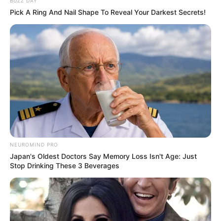
μάτια τους.
BUZZ DAY
Pick A Ring And Nail Shape To Reveal Your Darkest Secrets!
Δεκάδες μέδουσες είχαν ξεβραστεί από τη θάλασσα σε
τεράστιους αριθμούς, δημιουργώντας ένα πρωτόγνωρο
σκηνικό
Περισσότερα νέα από την Εύβοια
Κάθε πότε κληρώνει το τζόκερ, ποιες οι μέρες;
NEUROMIND PRO
Japan's Oldest Doctors Say Memory Loss Isn't Age: Just
Μερομήνια 2026 – 2027: Τι καιρό θα κάνει;
Stop Drinking These 3 Beverages
Πότε ανοίγουν οι εγγραφές για τα
Πανεπιστήμια 2026 – Ημερομηνίες για
πρωτοετείς