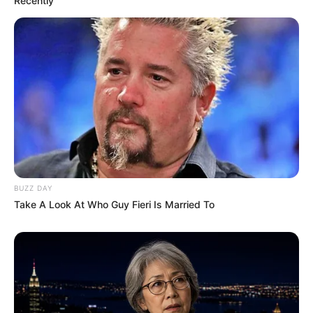
Recently
BUZZ DAY
Take A Look At Who Guy Fieri Is Married To