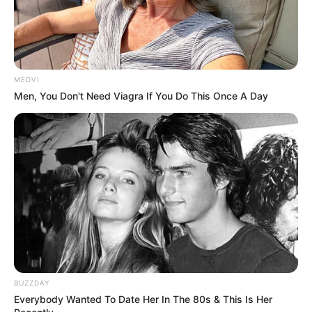
MEDVI
Men, You Don't Need Viagra If You Do This Once A Day
BUZZDAY
Everybody Wanted To Date Her In The 80s & This Is Her