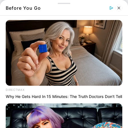
κάτι ασυνήθιστο συνέβαινε.
Before You Go
Ήταν ένα
μυστήριο
στην ακτή που δύσκολα
μπορούσαν να το εξηγήσουν.
Έπαθαν πλάκα
με το θέαμα που ήταν
εντυπωσιακό αλλά και ανησυχητικό.
Ορισμένοι έσπευσαν να τραβήξουν
φωτογραφίες, ενώ άλλοι συζητούσαν αν το
φαινόμενο οφείλεται σε κάποια φυσική
αλλαγή ή ανθρώπινη παρέμβαση.
DIRECTMAX
Όλοι, πάντως, συμφώνησαν ότι δεν είχαν
Why He Gets Hard In 15 Minutes: The Truth Doctors Don't Tell
ξαναδεί κάτι τέτοιο, αφήνοντας τους με
ανάμεικτα συναισθήματα δέους και
προβληματισμού.