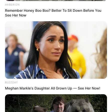
HABERION
Remember Honey Boo Boo? Better To Sit Down Before You
See Her Now
BUZZDAY
Meghan Markle's Daughter All Grown Up — See Her Now!