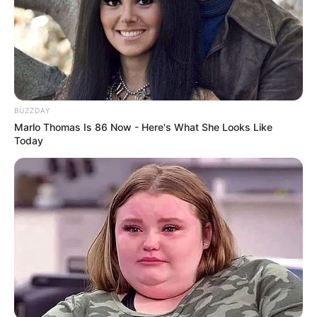
Ακολουθήστε το evianews.com στο
Google
News
ΤΑ ΠΙΟ ΔΗΜΟΦΙΛΗ
BUZZDAY
Marlo Thomas Is 86 Now - Here's What She Looks Like
Today