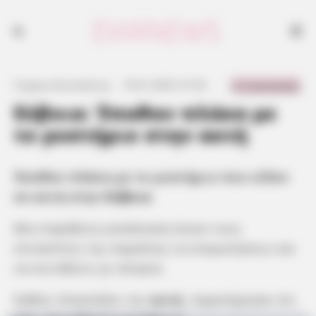
Έπαθαν πλάκα με το μυστήριο που είδαν σε ακτή στην Εύβοια
0 Comments
Γιώργος Κουτσελίνης
·
19.01.2025, 01:35
·
·
Εύβοια: Έπαθαν πλάκα με
το μυστήριο στην ακτή
Έπαθαν πλάκα με το μυστήριο που είδαν
σε ακτή στην
Εύβοια
Μια παράξενη κατάσταση έκανε τους
επισκέπτες της παραλίας να σταματήσουν και
να κοιτάξουν με απορία.
Καθώς πλησίαζαν την
ακτή
, παρατήρησαν ότι