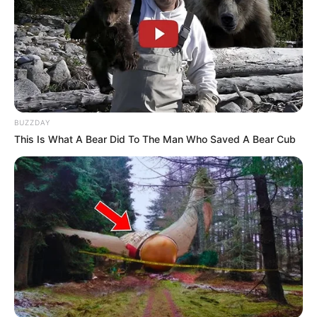
BUZZDAY
This Is What A Bear Did To The Man Who Saved A Bear Cub