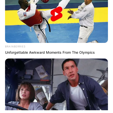
BRAINBERRIES
ΤΑΥΤΟΤΗΤΑ ΚΑΙ ΕΠΙΚΟΙΝΩΝΙΑ
ΟΡΟΙ ΧΡΗΣΗΣ
Unforgettable Awkward Moments From The Olympics
© 2025 EVIANEWS του Γιώργου Κουτσελίνη