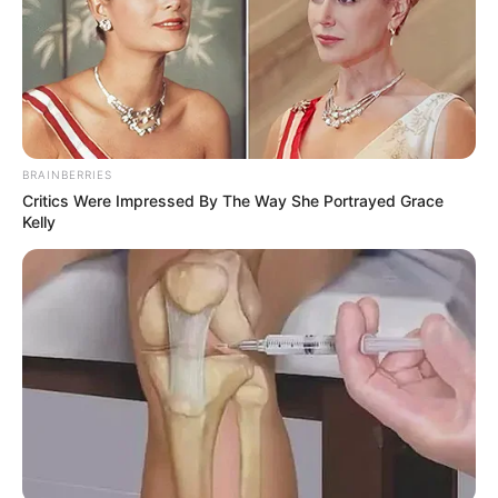
Οι δρόμοι και τα σοκάκια είχαν χαθεί, με
μόνο μικρούς σωρούς να υποδηλώνουν την
ύπαρξη τους.
BRAINBERRIES
Critics Were Impressed By The Way She Portrayed Grace
Kelly
Ο δρόμος είχε εξαφανιστεί κάτω από ένα παχύ στρώμα
χιονιού, μεταμορφώνοντας το τοπίο σε μια απόκοσμη,
παγωμένη ησυχία τον χειμώνα του 2017
Περισσότερα νέα από την Εύβοια
Η δίδυμη παραλία-έκπληξη της Εύβοιας: Μια
λωρίδα άμμου με θάλασσα και στις δύο