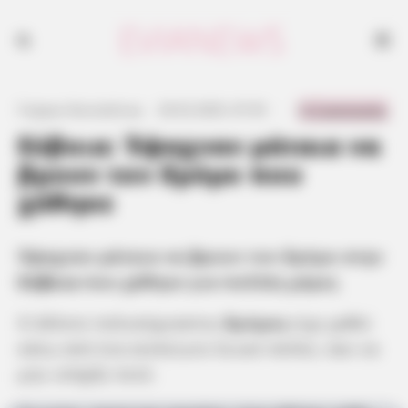
Έψαχναν μάταια να βρουν τον δρόμο στην Εύβοια που χάθηκε για
πολλές μέρες
0 Comments
Γιώργος Κουτσελίνης
·
20.02.2025, 07:35
·
·
Εύβοια: Έψαχναν μάταια να
βρουν τον δρόμο που
χάθηκε
Έψαχναν μάταια να βρουν τον δρόμο στην
Εύβοια
που χάθηκε για πολλές μέρες
Ο άλλοτε πολυσύχναστος
δρόμος
είχε χαθεί
κάτω από ένα ατελείωτο λευκό πέπλο, σαν να
μην υπήρξε ποτέ.