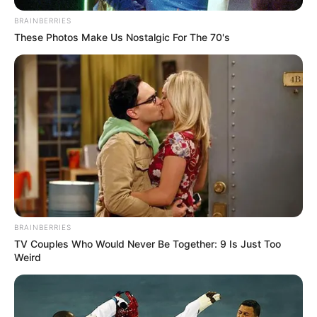
BRAINBERRIES
These Photos Make Us Nostalgic For The 70's
BRAINBERRIES
TV Couples Who Would Never Be Together: 9 Is Just Too
TAGS
Weird
ΔΡΟΜΟΣ
ΕΥΒΟΙΑ