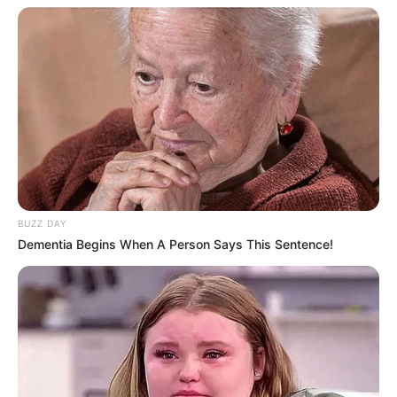
BUZZ DAY
Dementia Begins When A Person Says This Sentence!