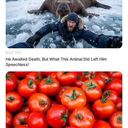
BUZZ DAY
He Awaited Death, But What This Animal Did Left Him
Speechless!