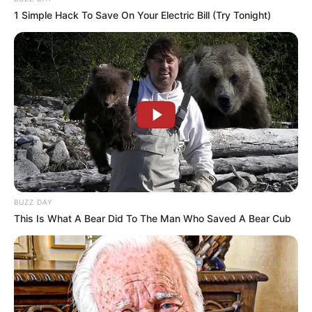
1 Simple Hack To Save On Your Electric Bill (Try Tonight)
BUZZ DAY
This Is What A Bear Did To The Man Who Saved A Bear Cub