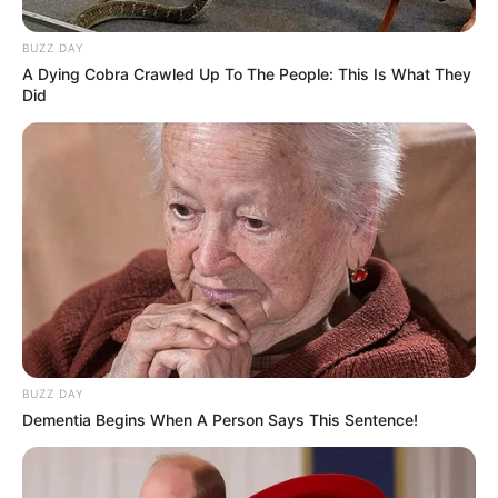
BUZZ DAY
A Dying Cobra Crawled Up To The People: This Is What They
Did
BUZZ DAY
Dementia Begins When A Person Says This Sentence!
TAGS
ΕΥΒΟΙΑ