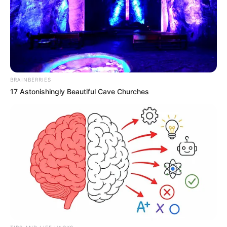
Δεν έδειχνε να αντιδρά ούτε και όταν
αντιλήφθηκε την ανθρώπινη παρουσία.
Συνέχισε κανονικά να τρώει κανονικά την
τροφή των πτηνών.
BRAINBERRIES
Πρόκειται για ένα
αγριογούρουνο
που έκανε
17 Astonishingly Beautiful Cave Churches
την επέλαση του σε περιοχή της Κύμης.
Όπως θα δείτε και εσείς, προκειμένου να βρει
φαγητό δεν δίστασε να μπει σε κοτέτσι
αφήνοντας άφωνο τον
κάτοικο
.
Το αγριογούρουνο όχι μόνο εξαφάνισε τα αυγά αλλά και