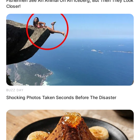
Fishermen See An Animal On An Iceberg, But Then They Look
Closer!
BUZZ DAY
Shocking Photos Taken Seconds Before The Disaster