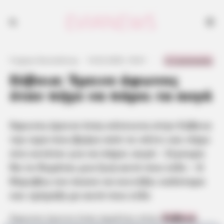
Άφωνος έμεινε ένας κάτοικος στην Εύβοια την ώρα που βγήκε από το
σπίτι και πήγε στο κοτέτσι για να πάρει αυγά - Σίγουρα θα το θυμάται
μια ζωή αυτό που είδε - Ο θόρυβος τον έκανε να κοιτάξει καλύτερα
και τρόμαξε με αυτό που είδε
0 Comments
Γιώργος Κουτσελίνης
·
14.02.2025, 18:41
·
·
Εύβοια: Έμεινε άφωνος
όταν πήγε να πάρει τα αυγά
Άφωνος έμεινε ένας κάτοικος στην Εύβοια
την ώρα που βγήκε από το σπίτι και πήγε
στο κοτέτσι για να πάρει αυγά – Σίγουρα
θα το θυμάται μια ζωή αυτό που είδε – Ο
θόρυβος τον έκανε να κοιτάξει καλύτερα
και τρόμαξε με αυτό που είδε
Άφωνος έμεινε ένας αγρότης στην
Εύβοια