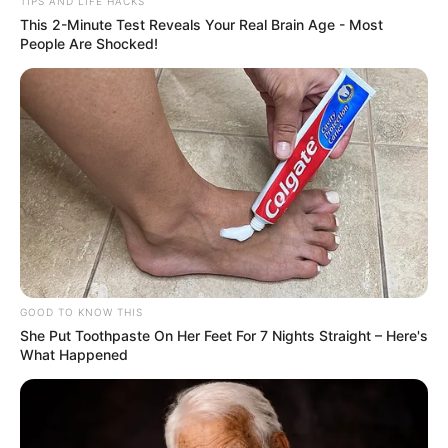
TIPS AND LIFE HACKS
τις τροφές για τις κότες στην Εύβοια
This 2-Minute Test Reveals Your Real Brain Age - Most
People Are Shocked!
Περισσότερα νέα από την Εύβοια
Κοινωνικό οικιακό τιμολόγιο 2026 αίτηση
Δωρόσημο καλοκαιριού οικοδόμων: Πότε θα
πληρωθεί;
Η δίδυμη παραλία-έκπληξη της Εύβοιας: Μια
λωρίδα άμμου με θάλασσα και στις δύο
πλευρές, 90 λεπτά από Χαλκίδα
GOOD TO KNOW THIS
She Put Toothpaste On Her Feet For 7 Nights Straight – Here's
Ακολουθήστε το evianews.com στο
Google
What Happened
News
ΤΑ ΠΙΟ ΔΗΜΟΦΙΛΗ