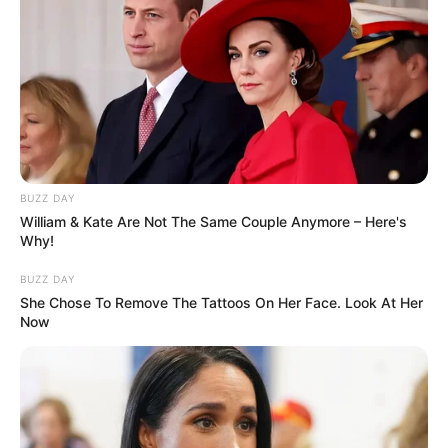
BUZZ DAY
William & Kate Are Not The Same Couple Anymore – Here's
ΤΑΥΤΟΤΗΤΑ ΚΑΙ ΕΠΙΚΟΙΝΩΝΙΑ
ΟΡΟΙ ΧΡΗΣΗΣ
Why!
BUZZ DAY
She Chose To Remove The Tattoos On Her Face. Look At Her
Now
© 2025 EVIANEWS του Γιώργου Κουτσελίνη