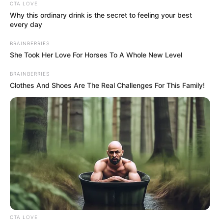
Ακολουθήστε το evianews.com στο
Google
CTA LOVE
News
Why this ordinary drink is the secret to feeling your best
every day
ΤΑ ΠΙΟ ΔΗΜΟΦΙΛΗ
BRAINBERRIES
She Took Her Love For Horses To A Whole New Level
BRAINBERRIES
Clothes And Shoes Are The Real Challenges For This Family!
CTA LOVE