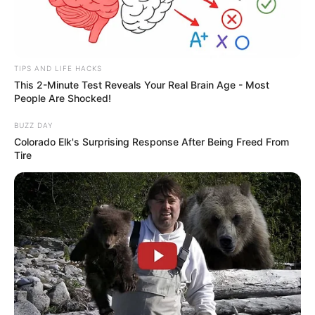
TIPS AND LIFE HACKS
This 2-Minute Test Reveals Your Real Brain Age - Most
TAGS
People Are Shocked!
ΑΛΙΒΕΡΙ ΝΕΑ
BUZZ DAY
Colorado Elk's Surprising Response After Being Freed From
Tire
ΤΑΥΤΟΤΗΤΑ ΚΑΙ ΕΠΙΚΟΙΝΩΝΙΑ
ΟΡΟΙ ΧΡΗΣΗΣ