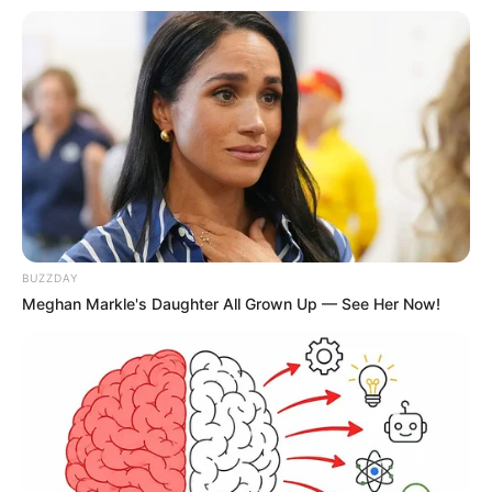
BUZZDAY
Meghan Markle's Daughter All Grown Up — See Her Now!