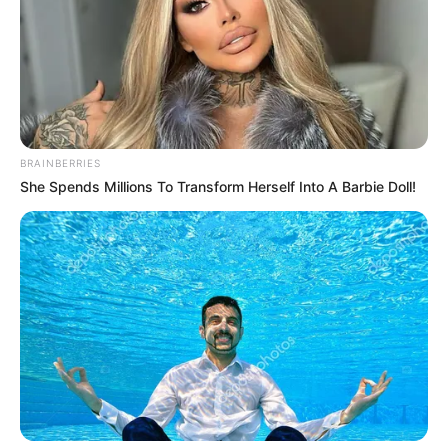
BRAINBERRIES
She Spends Millions To Transform Herself Into A Barbie Doll!
Περισσότερα νέα από την Εύβοια
Βαρύ πένθος στην Εύβοια για αγαπημένο
καθηγητή
Την λένε «Κυκλάδες χωρίς πλοίο» και είναι 1
ώρα από Χαλκίδα – Υπερβολή ή όχι;
Θλίψη στην Εύβοια για γυναίκα