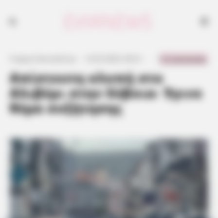
0 Comments
Γιώργος Κουτσελίνης
·
12.02.2023, 00:21
·
·
Απίστευτη κλοπή στο
Αλιβέρι στην Εύβοια- Έγινε
θέμα συζήτησης