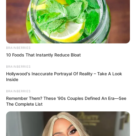
απίστευτη
κλοπή
βραδινές ώρες όταν δεν
υπήρχε κάποιος στην περιοχή.
Εκμεταλλεύτηκαν το σκοτάδι και πήραν τον
μετασχηματιστή χωρίς να τους νοιάζει που
μια πόλη έμεινε χωρίς σταγόνα νερού. Για το
BRAINBERRIES
περιστατικό ενημερώθηκε η αστυνομία που
10 Foods That Instantly Reduce Bloat
κάνει έρευνες για τον εντοπισμό τους ενώ
BRAINBERRIES
θέμα συζήτησης
είναι για το πως
Hollywood's Inaccurate Portrayal Of Reality – Take A Look
Inside
κατόρθωσαν να τον κατεβάσουν από τόσο
ύψος.
BRAINBERRIES
Remember Them? These '90s Couples Defined An Era—See
The Complete List