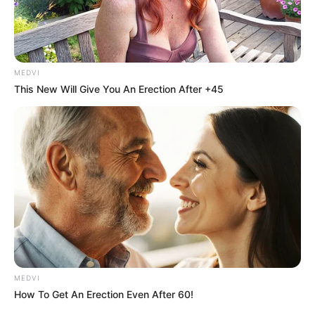
MEDVI
This New Will Give You An Erection After +45
MEDVI
How To Get An Erection Even After 60!