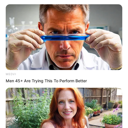
MEDVI
Men 45+ Are Trying This To Perform Better