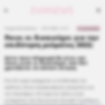
0 Comments
Γιώργος Κουτσελίνης
·
14.01.2022, 12:12
·
·
Ποιοι οι δικαιούχοι για την
επιδότηση ρεύματος 2022;
Δείτε ποια πληρωμή θα γίνει και
ποιοι είναι οι δικαιούχοι που δεν
χρειάζεται να κάνουν αίτηση.
Στα 42 ευρώ ανέρχεται η επιδότηση του
κράτους στους λογαριασμούς ρεύματος για
τον Ιανουάριο, 54 ευρώ σε όσους είναι
ενταγμένοι στο Κοινωνικό Οικιακό Τιμολόγιο,