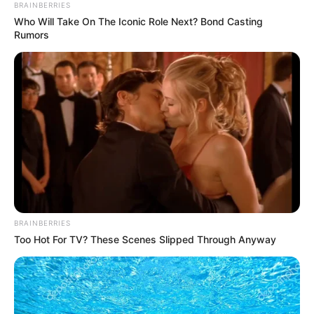
έφυγε από την ζωή
BRAINBERRIES
Who Will Take On The Iconic Role Next? Bond Casting
Ακολουθήστε το evianews.com στο
Google
Rumors
News
ΤΑ ΠΙΟ ΔΗΜΟΦΙΛΗ
BRAINBERRIES
Too Hot For TV? These Scenes Slipped Through Anyway