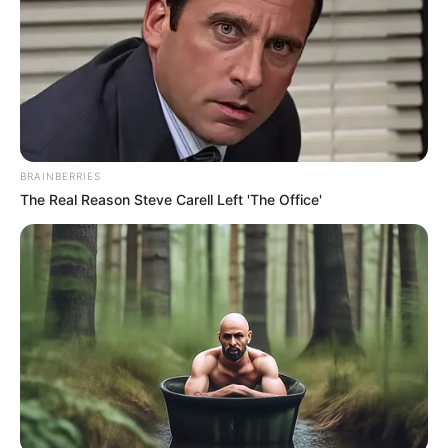
παλαιάς τεχνολογίας με καινούργια.
Θα είναι διπλό το όφελος. Από την μία θα
υπάρχει η επιδότηση και από την άλλη η
χαμηλή κατανάλωση ρεύματος στους
λογαριασμούς της ΔΕΗ.
BRAINBERRIES
Οι δικαιούχοι θα είναι ανάλογα με την
The Real Reason Steve Carell Left 'The Office'
οικονομική τους κατάσταση. Το πρόγραμμα
θα συνεχιστεί και το επόμενο διάστημα,
καθώς όποτε προκύπτουν κονδύλια θα
αυξάνεται και η χρηματοδότηση του.
Περισσότερα νέα από την Εύβοια
Είδαν αυτοκίνητο να εξαφανίζεται από τη