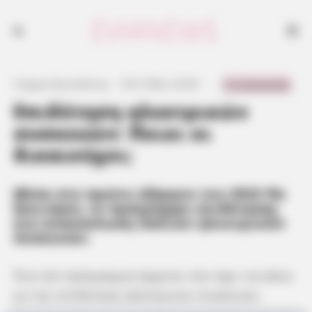
0 Comments
Γιώργος Κουτσελίνης
·
9.01.2022, 22:39
·
·
Επιδότηση ηλεκτρικών
συσκευών: Ποιοι οι
δικαιούχοι;
Μέσα στο πρώτο εξάμηνο του 2022 θα
ξεκινήσει το πρόγραμμα επιδότησης
για ανακύκλωση παλιών ηλεκτρικών
συσκευών.
Ένα νέο πρόγραμμα έρχεται που έχει να κάνει
με την επιδότηση ηλεκτρικών συσκευών.