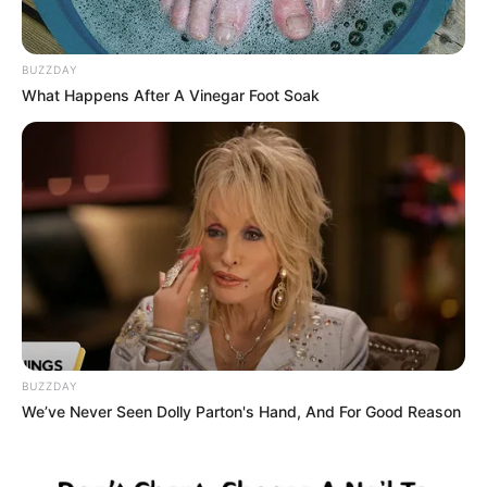
BUZZDAY
What Happens After A Vinegar Foot Soak
BUZZDAY
We’ve Never Seen Dolly Parton's Hand, And For Good Reason